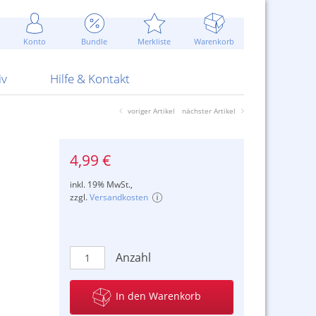
Werbung
 Jahr
are Artikel
Best of Sommeraktionen!
Widerrufsbelehrung
rk
Carl
 Bengalhölzer
fen
bende
Sommerpreise u.v.m.
AGB
otechnik
Konto
Bundle
Merkliste
Warenkorb
nd Attrappen
nehmigung
ste
Blitzschnell...
Kontaktformular
RS Pirotecnia
 und Pistolen
erwerk
& -gebiete
Über uns
werk
Alpha
iv
Hilfe & Kontakt
voriger Artikel
nächster Artikel
4,99 €
inkl. 19% MwSt.,
zzgl.
Versandkosten
Anzahl
In den Warenkorb