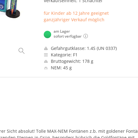
Verkaufseinheit: 1 Schachtel
für Kinder ab 12 Jahre geeignet
ganzjähriger Verkauf möglich
am Lager
sofort verfügbar
Gefahrgutklasse: 1.4S (UN 0337)
Kategorie: F1
Bruttogewicht: 178 g
NEM: 45 g
er Sicht absolut! Tolle
MAX
-
NEM
Fontänen z.b. mit goldener Font
rrenden Sternen in Grün, besonders hübsich die Goldfontäne mit