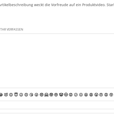
Artikelbeschreibung weckt die Vorfreude auf ein Produktvideo. Sta
AR VERFASSEN
😂
🤣
😊
😇
😉
😍
😘
😜
🤑
🤗
🤓
😎
🤡
🤠
😟
😕
😖
😫
😩
😤
😠
😡
😲