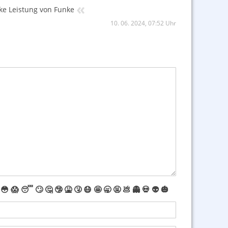
«
rke Leistung von Funke
10. 06. 2024, 07:52 Uhr
😳
😱
😴
🙄
🤔
🤥
🤮
🤧
😷
🤩
🥱
🤬
💩
👻
💀
👽
🎃