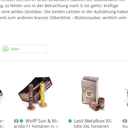
g, so fehlen uns in der Betrachtung noch 3, los gehts: kräftige
 eine wildes Gestöber. Die beiden Letzten in der Aufzählung habe
nd zum anderen krasses Silberblink – Blütenzauber, wirklich vom
en wird, und das nicht nur bei der Herstellung – entgegen nur
sgebung, nebst Einzelvorstellung, jeder enthaltenene Fontäne sic
teilen
l F1
en Schachtel big
Wolff Sun & Moon F1 Fontänen 4er Schachtel
Lesli Metalbox XXL Fontä
ckung der Mengeneinheit.
große F1 Fontänen in einer 4er Schachtel
tolle XXL Fontänen
Ku