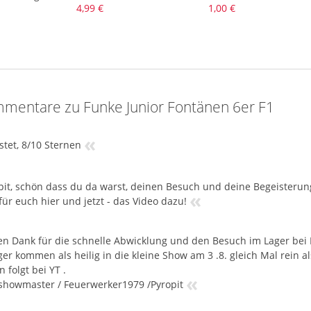
4,99 €
1,00 €
mentare zu Funke Junior Fontänen 6er F1
«
stet, 8/10 Sternen
pit, schön dass du da warst, deinen Besuch und deine Begeisteru
«
für euch hier und jetzt - das Video dazu!
en Dank für die schnelle Abwicklung und den Besuch im Lager bei
er kommen als heilig in die kleine Show am 3 .8. gleich Mal rein al
 folgt bei YT .
«
showmaster / Feuerwerker1979 /Pyropit