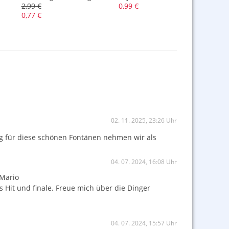
2,99 €
0,99 €
0,99
0,77 €
02. 11. 2025, 23:26 Uhr
ng für diese schönen Fontänen nehmen wir als
04. 07. 2024, 16:08 Uhr
 Mario
s Hit und finale. Freue mich über die Dinger
04. 07. 2024, 15:57 Uhr