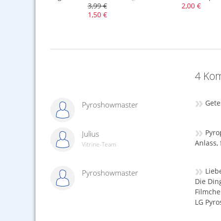
,99 €
3,99 €
2,00 €
1,50 €
4 Kom
»
Gete
Pyroshowmaster
»
Pyro
Julius
Anlass, 
Vitrine-Team
»
Lieb
Pyroshowmaster
Die Ding
Filmchen
LG Pyro