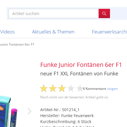
e
n anderen
e
tellen
Anzündhilfen
Bombenrohre
Ladenverkauf 2023
Auftragsbestätigung
Poster und 
Feuerwerk im
Nicht lieferb
Broekhoff
BVBA Belgien
BVD
Cafferata Vuurwe
ourismus
Feuerwerk T1
Batterien
20 Jahre Feuerwerksvitrine
Altersnachweis
Streich- und
Sammlertref
Gewerbetrei
BKV Vuurwerk
Blackboxx
Bo Peep
Bothmer Pyr
mpressionen
Schallerzeuger P1
Knallkörper
Ladenverkauf 2024
Bestellschluss
Schachteln u
Ausnahmege
Versanddien
Fireworks
Apel Feuerwerk
Argento Feuerwerk
A
t
lichkeiten
Jugendfeuerwerk
Raketen
Ladenverkauf 2025
Bestellablauf
Scherzartikel
Hochzeitsfeu
Lieferzeiten 
Adam\'s Fireworks
Alba Feuerwerk
Albert Feue
Videos
Aktuelles & Themen
Feuerwerksarch
Junior Fontänen 6er F1
Funke Junior Fontänen 6er F1
neue F1 XXL Fontänen von Funke
4 Kommentare
zeigen
Noch nicht von dir bewertet: Artikel geht so
Artikel-Nr.: 501214_1
Hersteller: Funke Feuerwerk
Kurzbeschreibung: 6 Stück