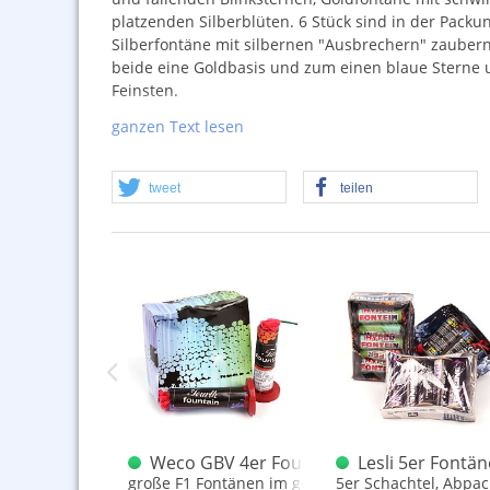
platzenden Silberblüten. 6 Stück sind in der Packun
Silberfontäne mit silbernen "Ausbrechern" zaubern
beide eine Goldbasis und zum einen blaue Sterne u
Feinsten.
Es fällt auf, dass sich hier auch bei F1 Mühe gegeb
ganzen Text lesen
zusammengefegter Willküreffekte – auch die Namen
Dieses von Sonstigem abhebt.
tweet
teilen
Namen:
Silberchrysantheme
Kornblume
Reisblüte
Goldchrysantheme
Weißblinker
Grünblinker
r Fontänen F1
e Knallstern Fontänen 6er
Weco GBV 4er Fourth Fontänen Schachte
Lesli 5er Fontän
stern-Fontänen mit vers. Effekten
große F1 Fontänen im gemischten 4er Sortiment
5er Schachtel, Abpa