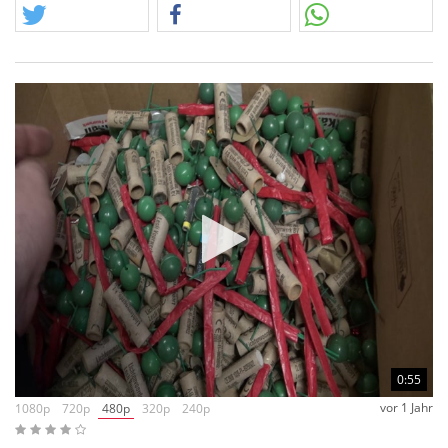
Trozdem sollte es noch besser funktionieren, als die neuen
Pappbälle. Der Pressling ist ohne Plastik und recht potent.
0:55
vor 1 Jahr
1080p
720p
480p
320p
240p