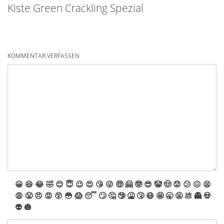
Kiste Green Crackling Spezial
KOMMENTAR VERFASSEN
😀
😆
😂
🤣
😊
😇
😉
😍
😘
😜
🤑
🤗
🤓
😎
🤡
🤠
😟
😕
😖
😫
😩
😤
😠
😡
😲
😳
😱
😴
🙄
🤔
🤥
🤮
🤧
😷
🤩
🥱
🤬
💩
👻
💀
👽
🎃