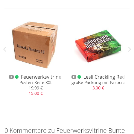
 Böller Eimer F1
 Bunte Kiste XXL Schachteln Packungen F1
Feuerwerksvitrine Bunte Kiste XXL F1 Neue Gener
Lesli Crackling Red +
l, meist volle Packungen (Posten)
Posten-Kiste XXL
große Packung mit Farbcrackli
19,99 €
3,00 €
15,00 €
0 Kommentare zu Feuerwerksvitrine Bunte