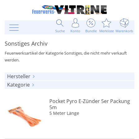
Suche
Konto
Bundle
Merkliste
Warenkorb
Sonstiges Archiv
Feuerwerksartikel der Kategorie Sonstiges, die nicht mehr verkauft
werden.
Hersteller
Kategorie
alle anzeigen
alle anzeigen
ARS Pirotecnia
(1)
Pocket Pyro E-Zünder 5er Packung
Verschiedenes
(145)
BVD
(2)
5m
5 Meter Länge
Partyartikel
(63)
Blackboxx
(5)
Feuerwerkskataloge
(17)
Bo Peep
(21)
Anzündhilfen
(36)
Broekhoff
(1)