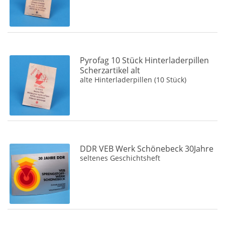
Stotz Zündanlagen
(1)
Tigerhead
(2)
Triplex
(1)
Tropic Fireworks
(2)
Pyrofag 10 Stück Hinterladerpillen
Scherzartikel alt
Unbekannt
(66)
alte Hinterladerpillen (10 Stück)
VEB Silberhütte
(1)
Verschiedene
(14)
Viele verschiedene Hersteller
(2)
Vuurwerktotaal
(1)
Weco
(104)
DDR VEB Werk Schönebeck 30Jahre
seltenes Geschichtsheft
Wicke
(1)
Wolff Vuurwerk
(1)
Xplode
(1)
Zaphiroff
(3)
Zena
(2)