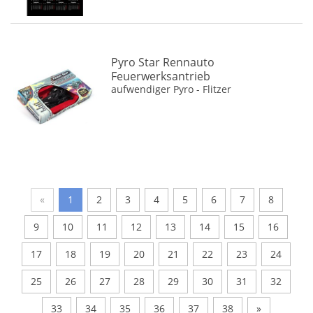
Pyro Star Rennauto
Feuerwerksantrieb
aufwendiger Pyro - Flitzer
«
1
2
3
4
5
6
7
8
9
10
11
12
13
14
15
16
17
18
19
20
21
22
23
24
25
26
27
28
29
30
31
32
33
34
35
36
37
38
»