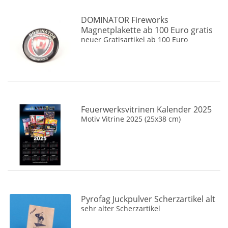
Ofi (Pulverfischer)
(5)
DOMINATOR Fireworks
Original China Labels
(7)
Magnetplakette ab 100 Euro gratis
neuer Gratisartikel ab 100 Euro
Panda
(2)
Partyland
(1)
Pyro Art
(33)
PyroMaXx
(1)
Pyro Partner
(10)
Feuerwerksvitrinen Kalender 2025
Pyrofa
(1)
Motiv Vitrine 2025 (25x38 cm)
Pyrotechnik Hamburg
(1)
Red Lantern
(1)
Riesa
(4)
Sauer Feuerwerk
(1)
Schuurmans
(1)
Pyrofag Juckpulver Scherzartikel alt
Silberhütte
(19)
sehr alter Scherzartikel
Startrade (ABA)
(1)