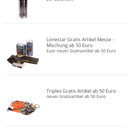
Idena
(2)
JGWB
(4)
Jorge
(3)
Katan
(1)
Lonestar Gratis Artikel Messe -
Keller
(12)
Mischung ab 50 Euro
Lesli
(13)
Euer neuer Gratisartikel ab 50 Euro
Lonestar Feuerwerk
(1)
Lünig
(1)
Micro Blazer
(1)
Moog
(16)
Triplex Gratis Artikel ab 50 Euro
Moog / Feistel
(2)
neuer Gratisartikel ab 50 Euro
Moog / Weco
(2)
Moog Nico
(32)
Nico
(54)
Nico Europe
(1)