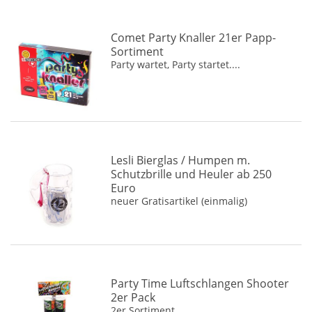
NICHT MEHR AKTIV Attrappen und leere Schachteln
(12)
Comet
(66)
Lachsack (Scherzartikel)
(32)
DDR
(30)
Comet Party Knaller 21er Papp-
Chinesische Böller-Labels
(68)
Sortiment
Depyfag
(22)
Party wartet, Party startet....
Schachteln und Attrappen
(234)
Diamond
(6)
Poster und Werbung
(46)
Eigenproduktion
(1)
Feuerwerkskataloge
(54)
Erfuth
(1)
Scherzartikel und Pistolen
(37)
F.K.W.
(15)
FK
(1)
Lesli Bierglas / Humpen m.
Schutzbrille und Heuler ab 250
Feistel
(38)
Euro
Feuerwerksvitrine
(64)
neuer Gratisartikel (einmalig)
Flower Basket
(1)
Funke Feuerwerk
(12)
Haarmann Vuurwerk
(1)
Party Time Luftschlangen Shooter
Heron
(1)
2er Pack
Horse Brand
(3)
2er Sortiment