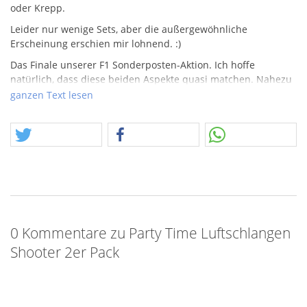
oder Krepp.
Leider nur wenige Sets, aber die außergewöhnliche
Erscheinung erschien mir lohnend. :)
Das Finale unserer F1 Sonderposten-Aktion. Ich hoffe
natürlich, dass diese beiden Aspekte quasi matchen. Nahezu
2 Monate habe ich täglich im Lager verbracht, jeden Artikel,
ganzen Text lesen
jede Kiste erschlossen, sortiert und daraus Ideen und
Möglichkeiten entwickelt. Das es nun zeitlich nur noch für
einen Part im Rahmen der Sommeraktion reicht, ist Teil des
intensiven Aufwands, der diesen Posten ausmachte.
Angebote, Kreationen, Ideen, alles aus einer Hand. Ich hoffe,
jeder findet was für sich.
0 Kommentare zu Party Time Luftschlangen
Shooter 2er Pack