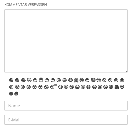
KOMMENTAR VERFASSEN
😀
😆
😂
🤣
😊
😇
😉
😍
😘
😜
🤑
🤗
🤓
😎
🤡
🤠
😟
😕
😖
😫
😩
😤
😠
😡
😲
😳
😱
😴
🙄
🤔
🤥
🤮
🤧
😷
🤩
🥱
🤬
💩
👻
💀
👽
🎃