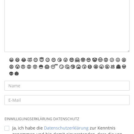
😀
😆
😂
🤣
😊
😇
😉
😍
😘
😜
🤑
🤗
🤓
😎
🤡
🤠
😟
😕
😖
😫
😩
😤
😠
😡
😲
😳
😱
😴
🙄
🤔
🤥
🤮
🤧
😷
🤩
🥱
🤬
💩
👻
💀
👽
🎃
EINWILLIGUNGSERKLÄRUNG DATENSCHUTZ
Ja, ich habe die
Datenschutzerklärung
zur Kenntnis