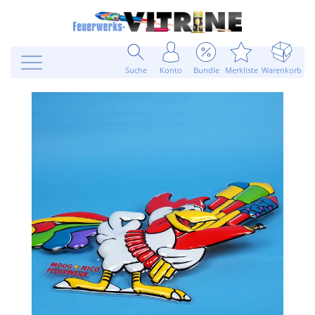
Suche
Konto
Bundle
Merkliste
Warenkorb