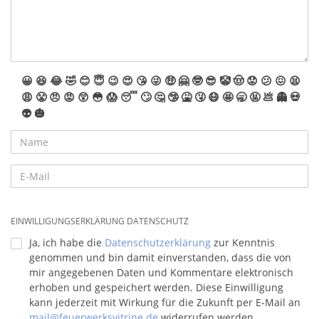
😀
😆
😂
🤣
😊
😇
😉
😍
😘
😜
🤑
🤗
🤓
😎
🤡
🤠
😟
😕
😖
😫
😩
😤
😠
😡
😲
😳
😱
😴
🙄
🤔
🤥
🤮
🤧
😷
🤩
🥱
🤬
💩
👻
💀
👽
🎃
EINWILLIGUNGSERKLÄRUNG DATENSCHUTZ
Ja, ich habe die
Datenschutzerklärung
zur Kenntnis
genommen und bin damit einverstanden, dass die von
mir angegebenen Daten und Kommentare elektronisch
erhoben und gespeichert werden. Diese Einwilligung
kann jederzeit mit Wirkung für die Zukunft per E-Mail an
mail@feuerwerksvitrine.de
widerrufen werden.