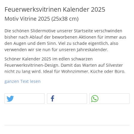
Feuerwerksvitrinen Kalender 2025
Motiv Vitrine 2025 (25x38 cm)
Die schönen Slidermotive unserer Startseite verschwinden
bisher nach Ablauf der beworbenen Aktionen für immer aus
den Augen und dem Sinn. Viel zu schade eigentlich, also
verwenden wir sie nun für unseren Jahreskalender.
Schöner Kalender 2025 im edlen schwarzen
Feuerwerksvitrinen-Design. Damit das Warten auf Silvester
nicht zu lang wird. Ideal für Wohnzimmer, Küche oder Büro.
Hinweis zur Bestellung: Wenn Sie eine separate Bestellung
ganzen Text lesen
nur für den Kalender aufgeben, können wir ihn sofort per
Post an Sie schicken. Bei Bestellung zusammen mit
Feuerwerksartikeln, erhalten Sie den Kalender am Jahresende
mit Ihrer Gesamtbestellung.
Produziert wurden die Kalender übrigens bei
https://www.kalender-druck.de