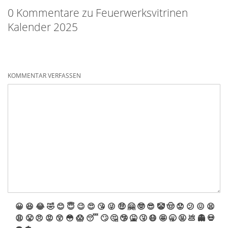
0 Kommentare zu Feuerwerksvitrinen
Kalender 2025
KOMMENTAR VERFASSEN
😀
😆
😂
🤣
😊
😇
😉
😍
😘
😜
🤑
🤗
🤓
😎
🤡
🤠
😟
😕
😖
😫
😩
😤
😠
😡
😲
😳
😱
😴
🙄
🤔
🤥
🤮
🤧
😷
🤩
🥱
🤬
💩
👻
💀