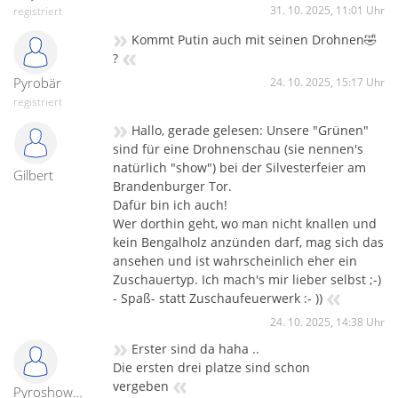
31. 10. 2025, 11:01 Uhr
registriert
»
Kommt Putin auch mit seinen Drohnen🤣
«
?
Pyrobär
24. 10. 2025, 15:17 Uhr
registriert
»
Hallo, gerade gelesen: Unsere "Grünen"
sind für eine Drohnenschau (sie nennen's
natürlich "show") bei der Silvesterfeier am
Gilbert
Brandenburger Tor.
Dafür bin ich auch!
Wer dorthin geht, wo man nicht knallen und
kein Bengalholz anzünden darf, mag sich das
ansehen und ist wahrscheinlich eher ein
Zuschauertyp. Ich mach's mir lieber selbst ;-)
«
- Spaß- statt Zuschaufeuerwerk :- ))
24. 10. 2025, 14:38 Uhr
»
Erster sind da haha ..
Die ersten drei platze sind schon
«
vergeben
Pyroshowmaster