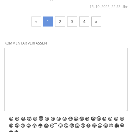
15. 10. 2025, 22:53 Uhr
«
1
2
3
4
»
KOMMENTAR VERFASSEN
😀
😆
😂
🤣
😊
😇
😉
😍
😘
😜
🤑
🤗
🤓
😎
🤡
🤠
😟
😕
😖
😫
😩
😤
😠
😡
😲
😳
😱
😴
🙄
🤔
🤥
🤮
🤧
😷
🤩
🥱
🤬
💩
👻
💀