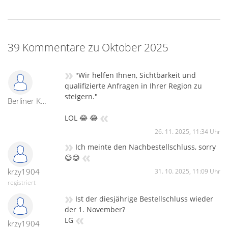
39 Kommentare zu Oktober 2025
»
"Wir helfen Ihnen, Sichtbarkeit und
qualifizierte Anfragen in Ihrer Region zu
steigern."
Berliner Knallkopp
«
LOL 😂 😂
26. 11. 2025, 11:34 Uhr
»
Ich meinte den Nachbestellschluss, sorry
«
😅😅
krzy1904
31. 10. 2025, 11:09 Uhr
registriert
»
Ist der diesjährige Bestellschluss wieder
der 1. November?
«
LG
krzy1904