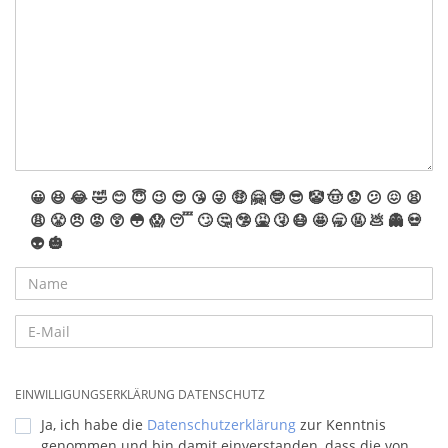
😀
😆
😂
🤣
😊
😇
😉
😍
😘
😜
🤑
🤗
🤓
😎
🤡
🤠
😟
😕
😖
😫
😩
😤
😠
😡
😲
😳
😱
😴
🙄
🤔
🤥
🤮
🤧
😷
🤩
🥱
🤬
💩
👻
💀
👽
🎃
EINWILLIGUNGSERKLÄRUNG DATENSCHUTZ
Ja, ich habe die
Datenschutzerklärung
zur Kenntnis
genommen und bin damit einverstanden, dass die von