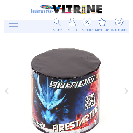
Suche
Konto
Bundle
Merkliste
Warenkorb