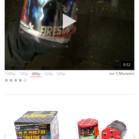
0:52
vor 5 Monaten
1080p
720p
480p
320p
240p