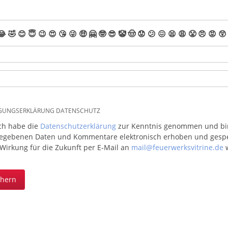
😂
🤣
😊
😇
😉
😍
😘
😜
🤑
🤗
🤓
😎
🤡
🤠
😟
😕
😖
😫
😩
😤
😠
😡
😲
IGUNGSERKLÄRUNG DATENSCHUTZ
ich habe die
Datenschutzerklärung
zur Kenntnis genommen und bin 
egebenen Daten und Kommentare elektronisch erhoben und gespeic
 Wirkung für die Zukunft per E-Mail an
mail@feuerwerksvitrine.de
w
chern