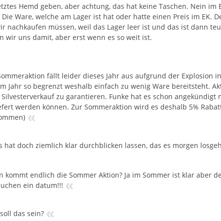
etztes Hemd geben, aber achtung, das hat keine Taschen. Nein im Er
. Die Ware, welche am Lager ist hat oder hatte einen Preis im EK. D
r nachkaufen müssen, weil das Lager leer ist und das ist dann teu
 wir uns damit, aber erst wenn es so weit ist.
«
Sommeraktion fällt leider dieses Jahr aus aufgrund der Explosion in
em Jahr so begrenzt weshalb einfach zu wenig Ware bereitsteht. A
Silvesterverkauf zu garantieren. Funke hat es schon angekündigt 
efert werden können. Zur Sommeraktion wird es deshalb 5% Rabatt
«
ommen)
us hat doch ziemlich klar durchblicken lassen, das es morgen losgeh
 kommt endlich die Sommer Aktion? Ja im Sommer ist klar aber d
«
uchen ein datum!!!
«
soll das sein?