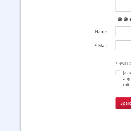
😀
😆
Name
E-Mail
EINWILL
Ja, 
ang
mit
Spei