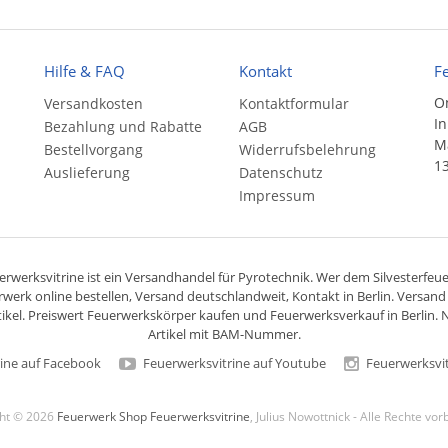
Hilfe & FAQ
Kontakt
F
On
Versandkosten
Kontaktformular
In
Bezahlung und Rabatte
AGB
Ma
Bestellvorgang
Widerrufsbelehrung
13
Auslieferung
Datenschutz
Impressum
rwerksvitrine ist ein
Versandhandel
für
Pyrotechnik
. Wer dem Silvesterfeuer
rwerk online bestellen,
Versand deutschlandweit
, Kontakt in Berlin. Versan
ikel. Preiswert
Feuerwerkskörper
kaufen und Feuerwerksverkauf in Berlin. N
Artikel mit BAM-Nummer.
ine auf Facebook
Feuerwerksvitrine auf Youtube
Feuerwerksvit
ght © 2026
Feuerwerk Shop Feuerwerksvitrine
, Julius Nowottnick - Alle Rechte vo