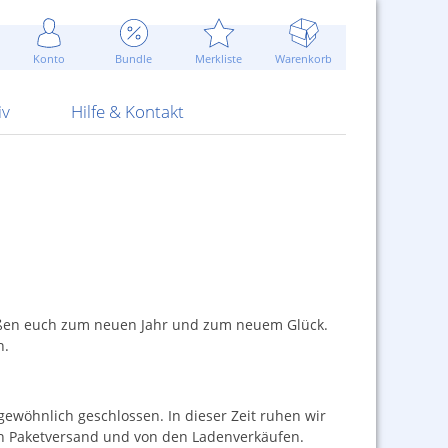
Werbung
 Jahr
are Artikel
Best of Sommeraktionen!
Widerrufsbelehrung
rk
Carl
 Bengalhölzer
fen
bende
Sommerpreise u.v.m.
AGB
otechnik
Konto
Bundle
Merkliste
Warenkorb
nd Attrappen
nehmigung
ste
Blitzschnell...
Kontaktformular
RS Pirotecnia
 und Pistolen
erwerk
& -gebiete
Über uns
werk
Alpha
iv
Hilfe & Kontakt
grüßen euch zum neuen Jahr und zum neuem Glück.
n.
gewöhnlich geschlossen. In dieser Zeit ruhen wir
n Paketversand und von den Ladenverkäufen.