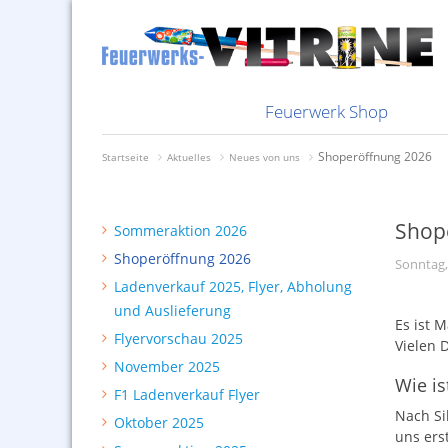
Nachbestellungen
Knallkörper
Bombenrohr
Feuerwerk i
Bombenrohr
Bundles bes
Feuerwerksvitrine
Abholung und Auslieferung
Sammelsurium
Genusszünden
Ladenverkauf 2025, Flyer,
Selbstabholung
Sortimente
Batterien
Feuerwerkst
Batterien
Rabatte
Kisten
Silvester 2025
Silberhütte
Bunte Feuerwerksvitrine
Shoperöffnung 2026
Depyfag, Pyrofa &
Mindestbestellwert
Raketen
Knallkörper
Schweizer I
Knallkörper
Zahlfristen
2026
Neuheiten 2026
Hersteller Vorschießen
Sommeraktion 2026
DDR-Feuerwerk
Versandkosten
§27er
Raketen
Radioberich
Raketen
Zahlungsmög
Feuerwerk Shop
Shoperöffnung 2026
Startseite
Aktuelles
Neues von uns
Shop
Sommeraktion 2026
Shoperöffnung 2026
Sonntag,
Ladenverkauf 2025, Flyer, Abholung
und Auslieferung
Es ist 
Flyervorschau 2025
Vielen 
November 2025
Wie is
F1 Ladenverkauf Flyer
Nach Si
Oktober 2025
uns ers