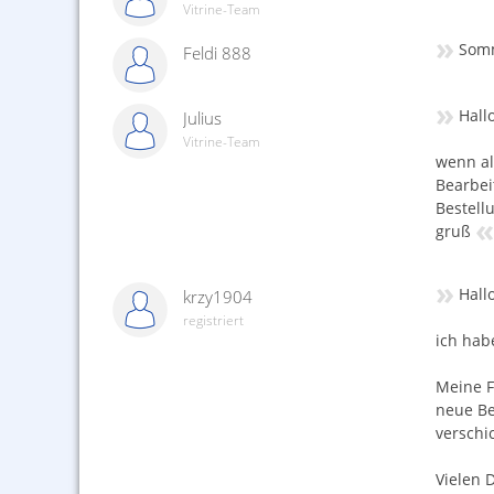
Vitrine-Team
»
Somm
Feldi 888
»
Hallo
Julius
Vitrine-Team
wenn all
Bearbei
Bestell
«
gruß
»
Hallo
krzy1904
registriert
ich hab
Meine F
neue Be
verschi
Vielen 