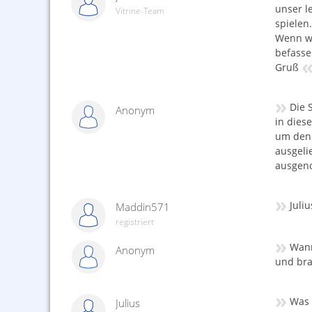
unser l
Vitrine-Team
spielen
Wenn wi
befassen
Gruß
»
Die 
Anonym
in dies
um den 
ausgeli
ausgen
»
Juli
Maddin571
registriert
»
Wann
Anonym
und bra
»
Was 
Julius