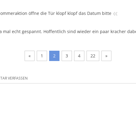
«
sommeraktion öffne die Tür klopf klopf das Datum bitte
ja mal echt gespannt. Hoffentlich sind wieder ein paar kracher dabe
«
1
2
3
4
22
»
AR VERFASSEN