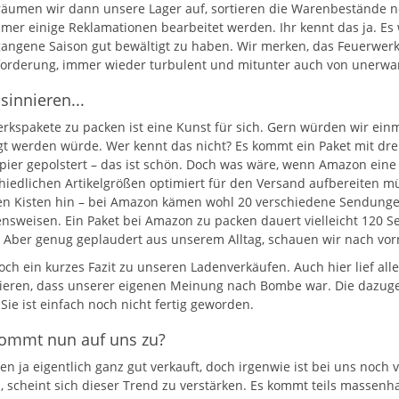
räumen wir dann unsere Lager auf, sortieren die Warenbestände n
mer einige Reklamationen bearbeitet werden. Ihr kennt das ja. Es w
gangene Saison gut bewältigt zu haben. Wir merken, das Feuerwerks
orderung, immer wieder turbulent und mitunter auch von unerwar
sinnieren...
rkspakete zu packen ist eine Kunst für sich. Gern würden wir ein
gt werden würde. Wer kennt das nicht? Es kommt ein Paket mit drei 
pier gepolstert – das ist schön. Doch was wäre, wenn Amazon eine B
hiedlichen Artikelgrößen optimiert für den Versand aufbereiten 
n Kisten hin – bei Amazon kämen wohl 20 verschiedene Sendungen 
nsweisen. Ein Paket bei Amazon zu packen dauert vielleicht 120 S
 Aber genug geplaudert aus unserem Alltag, schauen wir nach vo
och ein kurzes Fazit zu unseren Ladenverkäufen. Auch hier lief all
ieren, dass unserer eigenen Meinung nach Bombe war. Die dazuge
Sie ist einfach noch nicht fertig geworden.
ommt nun auf uns zu?
en ja eigentlich ganz gut verkauft, doch irgenwie ist bei uns noch
, scheint sich dieser Trend zu verstärken. Es kommt teils massenha