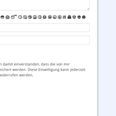
😳
😱
😴
🙄
🤔
🤥
🤮
🤧
😷
🤩
🥱
🤬
💩
👻
💀
👽
🎃
damit einverstanden, dass die von mir
hert werden. Diese Einwilligung kann jederzeit
iderrufen werden.