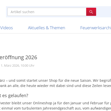
e
n anderen
e
tellen
Anzündhilfen
Bombenrohre
Ladenverkauf 2023
Auftragsbestätigung
Poster und 
Feuerwerk im
Nicht lieferb
Broekhoff
BVBA Belgien
BVD
Cafferata Vuurwe
ourismus
Feuerwerk T1
Batterien
20 Jahre Feuerwerksvitrine
Altersnachweis
Streich- und
Sammlertref
Gewerbetrei
BKV Vuurwerk
Blackboxx
Bo Peep
Bothmer Pyr
mpressionen
Schallerzeuger P1
Knallkörper
Ladenverkauf 2024
Bestellschluss
Schachteln u
Ausnahmege
Versanddien
Fireworks
Apel Feuerwerk
Argento Feuerwerk
A
t
lichkeiten
Jugendfeuerwerk
Raketen
Ladenverkauf 2025
Bestellablauf
Scherzartikel
Hochzeitsfeu
Lieferzeiten 
Adam\'s Fireworks
Alba Feuerwerk
Albert Feue
Videos
Aktuelles & Themen
Feuerwerksarch
eröffnung 2026
 1. März 2026, 10:00 Uhr
März – und somit startet unser Shop für die neue Saison. Wir be
Dank an alle, die heute wieder mit dabei sind und diese Zeilen lese
t es gelaufen?
lvester bleibt unser Onlineshop ja für den Januar und Februar für 
t einmal vom turbulenten Jahresendgeschäft aus, vom aufwändige