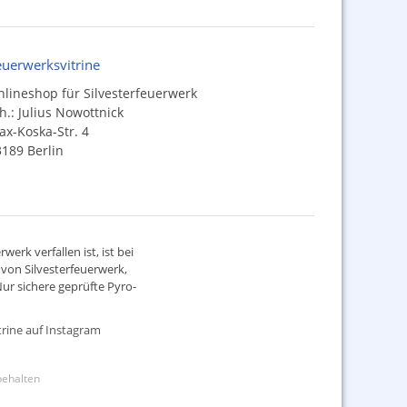
euerwerksvitrine
lineshop für Silvesterfeuerwerk
h.: Julius Nowottnick
x-Koska-Str. 4
189 Berlin
werk verfallen ist, ist bei
d von
Silvesterfeuerwerk
,
ur sichere geprüfte Pyro-
rine auf Instagram
rbehalten