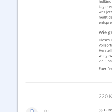
holländ
Lager v
was jet
heißt d
entspre
Wie ge
Dieses 
Vollsor
Herstel
wie gew
viel Sp
Euer Fe
220 
»
Gute
Julius