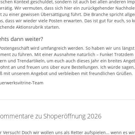
ischen Kontext geschuldet, sondern ist auch bei allen anderen Impo
orrätig. Wir vermuten, dass sich hier ein zurückgehender Nachhol
zt zu einer gewissen Übersättigung führt. Die Branche spricht all
as, dass wir wieder viele Posten erwarten. Das ist gut für euch, so
chende Aktionsrubrik starten.
hts dann weiter?
Postengeschäft wird umfangreich werden. So haben wir uns längst 
timent zu führen. Mit einer Ausnahme natürlich – Funke! Trotzdem
lern und Trendartikeln, um euch auch dieses Jahr ein breites Ange
ohnt an und freuen uns über eure Bestellungen. Ich würde sagen,
aß mit unserem Angebot und verbleiben mit freundlichen Grüßen.
uerwerksvitrine-Team
Kommentare zu Shoperöffnung 2026
r Versuch! Doch wir wollen uns als Retter aufspielen... wenn es wi