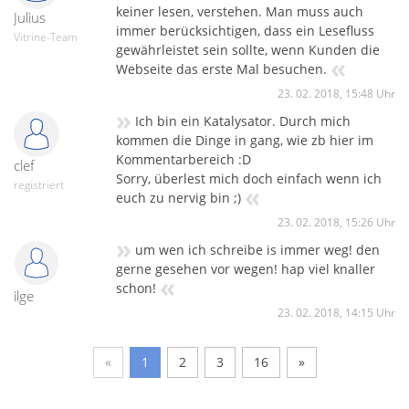
keiner lesen, verstehen. Man muss auch
Julius
immer berücksichtigen, dass ein Lesefluss
Vitrine-Team
gewährleistet sein sollte, wenn Kunden die
«
Webseite das erste Mal besuchen.
23. 02. 2018, 15:48 Uhr
»
Ich bin ein Katalysator. Durch mich
kommen die Dinge in gang, wie zb hier im
Kommentarbereich :D
clef
Sorry, überlest mich doch einfach wenn ich
registriert
«
euch zu nervig bin ;)
23. 02. 2018, 15:26 Uhr
»
um wen ich schreibe is immer weg! den
gerne gesehen vor wegen! hap viel knaller
«
schon!
ilge
23. 02. 2018, 14:15 Uhr
«
1
2
3
16
»