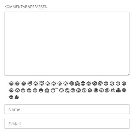
KOMMENTAR VERFASSEN
😀
😆
😂
🤣
😊
😇
😉
😍
😘
😜
🤑
🤗
🤓
😎
🤡
🤠
😟
😕
😖
😫
😩
😤
😠
😡
😲
😳
😱
😴
🙄
🤔
🤥
🤮
🤧
😷
🤩
🥱
🤬
💩
👻
💀
👽
🎃