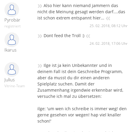
»
Also hier kann niemand jammern das
nicht die Meinung gesagt werden darf....das
«
ist schon extrem entspannt hier...
Pyrobär
25. 02. 2018, 08:12 Uhr
registriert
»
«
Dont feed the Troll :)
24. 02. 2018, 17:06 Uhr
Ikarus
»
Ilge ist ja kein Unbekannter und in
deinem Fall ist dein Geschreibe Programm,
aber da musst du dir einen anderen
Julius
Spielplatz suchen. Damit der
Vitrine-Team
Zusammenhang irgendwie erkennbar wird,
versuche ich mal zu übersetzen:
ilge: 'um wen ich schreibe is immer weg! den
gerne gesehen vor wegen! hap viel knaller
schon!'