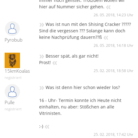
immer noch gelistet. Trotzdem wollen wir
«
hier auf Nummer sicher gehen.
26. 05. 2018, 14:23 Uhr
»
Was ist nun mit den Shising Cracker ?????
Sind die vergessen ??? Solange kann doch
«
keine Nachprüfung dauern??ß
Pyrobub
26. 05. 2018, 14:18 Uhr
»
Besser spät, als gar nicht!
«
Prost!
15kmKoalas
25. 02. 2018, 18:58 Uhr
registriert
»
Was ist denn hier schon wieder los?
16 - Uhr- Termin konnte ich Heute nicht
Pulle
einhalten, nu aber: Stößchen an alle
registriert
Vitrinisten.
«
:-)
25. 02. 2018, 17:42 Uhr