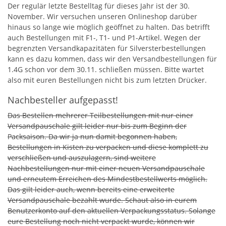
Der regulär letzte Bestelltag für dieses Jahr ist der 30.
November. Wir versuchen unseren Onlineshop darüber
hinaus so lange wie möglich geöffnet zu halten. Das betrifft
auch Bestellungen mit F1-, T1- und P1-Artikel. Wegen der
begrenzten Versandkapazitäten für Silversterbestellungen
kann es dazu kommen, dass wir den Versandbestellungen für
1.4G schon vor dem 30.11. schließen müssen. Bitte wartet
also mit euren Bestellungen nicht bis zum letzten Drücker.
Nachbesteller aufgepasst!
Das Bestellen mehrerer Teilbestellungen mit nur einer
Versandpauschale gilt leider nur bis zum Beginn der
Packsaison. Da wir ja nun damit begonnen haben,
Bestellungen in Kisten zu verpacken und diese komplett zu
verschließen und auszulagern, sind weitere
Nachbestellungen nur mit einer neuen Versandpauschale
und erneutem Erreichen des Mindestbestellwerts möglich.
Das gilt leider auch, wenn bereits eine erweiterte
Versandpauschale bezahlt wurde. Schaut also in eurem
Benutzerkonto auf den aktuellen Verpackungsstatus. Solange
eure Bestellung noch nicht verpackt wurde, können wir