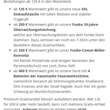
Bestellungen ab 125 € in den Warenkorb.
ab
125 €
Warenwert gibt es unsere neue
XXL
Einkaufstasche
mit tollen Motiven und stabiler
Tragkraft
ab
250 €
Warenwert gibt es unsere
Funke 10-Jahre-
Überraschungsmischung
,
welche aus Überraschungskisten aus dem Funke-Store
stammen. Dazu verlosen wir noch ein T-Shirt unter den
Bestellern dieses Gratisartikels.
ab
250 €
Warenwert gibt es unser
Funke-Comet-Böller-
Konvolut
mit kleiner Feistelnote und einigen Varianten des
Pyromundschutz von Lesli, Zena, Volt!
ab
400 €
Warenwert gibt es unsere Serie mit
4
Batterien der Hausmarke Feuerwerksvitrine
,
namentlich benannt als Stimmungsbombe, Knallwurst,
Omi Invasion und der Small Pagode. Auch hier ein guter
Schwung an Mundschutzvarianten.
Premium-Gratisartikel können aufaddiert werden. Wer z.B.
für 650 € oder mehr bestellt, kann sich mehrere Gratis-Artikel
einpacken.
Achtung:
Premium-Artikel gelten
nicht