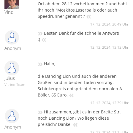
Ort ab dem 28.12 vorbei kommen ? und habt
ihr noch "Moskitos,Laserballs oder auch
Vinz
«
Speedrunner genannt ?
17. 12. 2024, 20:49 Uhr
»
Besten Dank für die schnelle Antwort!
«
:)
12. 12. 2024, 13:12 Uhr
Anonym
»
Hallo,
die Dancing Lion und auch die anderen
Julius
Größen sind in beiden Läden vorrätig.
Vitrine-Team
Schinkenpreis entspricht dem normalen A
«
Böller, 65 Euro.
12. 12. 2024, 12:39 Uhr
»
Hi zusammen, gibt es in der Breite Str.
noch Dancing Lion? Wo liegen diese
«
preislich? Danke!
Anonym
12. 12. 2024, 11:15 Uhr