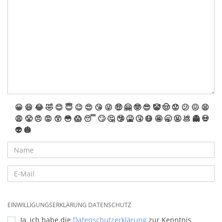
😀
😆
😂
🤣
😊
😇
😉
😍
😘
😜
🤑
🤗
🤓
😎
🤡
🤠
😟
😕
😖
😫
😩
😤
😠
😡
😲
😳
😱
😴
🙄
🤔
🤥
🤮
🤧
😷
🤩
🥱
🤬
💩
👻
💀
👽
🎃
EINWILLIGUNGSERKLÄRUNG DATENSCHUTZ
Ja, ich habe die
Datenschutzerklärung
zur Kenntnis