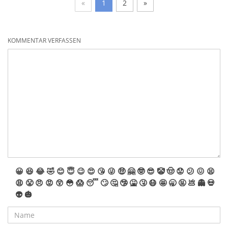
«
1
2
»
KOMMENTAR VERFASSEN
😀
😆
😂
🤣
😊
😇
😉
😍
😘
😜
🤑
🤗
🤓
😎
🤡
🤠
😟
😕
😖
😫
😩
😤
😠
😡
😲
😳
😱
😴
🙄
🤔
🤥
🤮
🤧
😷
🤩
🥱
🤬
💩
👻
💀
👽
🎃