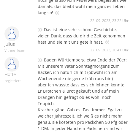
noch genauso vom Feuerwerk begeistert wie
damals, das bleibt wohl mein ganzes Leben
«
lang so!
22. 09. 2023, 23:22 Uhr
»
Das ist eine sehr schöne Geschichte,
vielen Dank, dass du dir die Zeit genommen
«
hast und sie mit uns geteilt hast.
Julius
22. 09. 2023, 20:41 Uhr
Vitrine-Team
»
Baden Württemberg, etwa Ende der 70er:
Mit unserem Vater Sonntagmorgens zum
Bäcker, ich natürlich mit (obwohl ich am
Hotte
Wochenende nie gerne früh raus bin)
registriert
aber ich wusste dass es sich lohnen konnte.
Er Brötchen & Brot gekauft und auf mein
Drängen hin gefragt ob es wohl noch
Teppich-
Kracher gäbe. Gab es. Fast immer. Egal zu
welcher Jahreszeit. Ich weiß es nicht mehr
genau, sie kosteten pro Päckchen 50 Pfg oder
1 DM. In jeder Hand ein Päckchen sind wir