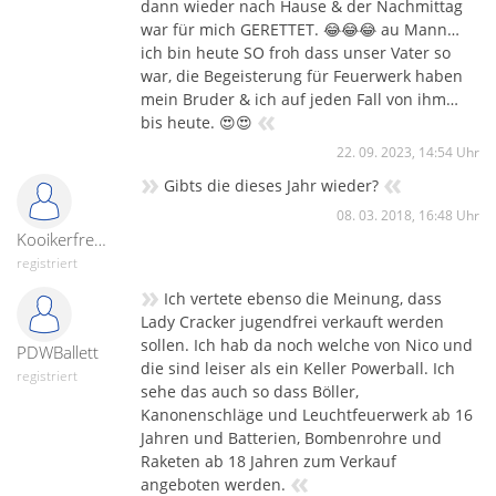
dann wieder nach Hause & der Nachmittag
war für mich GERETTET. 😂😂😂 au Mann…
ich bin heute SO froh dass unser Vater so
war, die Begeisterung für Feuerwerk haben
mein Bruder & ich auf jeden Fall von ihm…
«
bis heute. 😍😍
22. 09. 2023, 14:54 Uhr
»
«
Gibts die dieses Jahr wieder?
08. 03. 2018, 16:48 Uhr
Kooikerfreund
registriert
»
Ich vertete ebenso die Meinung, dass
Lady Cracker jugendfrei verkauft werden
sollen. Ich hab da noch welche von Nico und
PDWBallett
die sind leiser als ein Keller Powerball. Ich
registriert
sehe das auch so dass Böller,
Kanonenschläge und Leuchtfeuerwerk ab 16
Jahren und Batterien, Bombenrohre und
Raketen ab 18 Jahren zum Verkauf
«
angeboten werden.