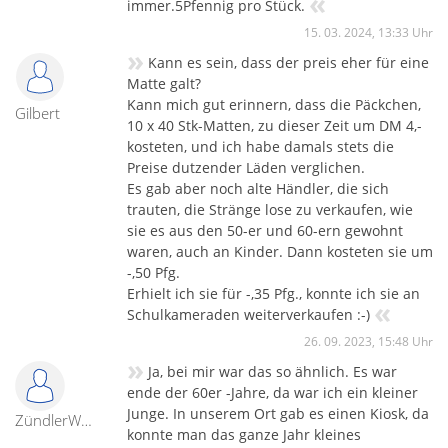
«
immer.5Pfennig pro Stück.
15. 03. 2024, 13:33 Uhr
»
Kann es sein, dass der preis eher für eine
Matte galt?
Kann mich gut erinnern, dass die Päckchen,
Gilbert
10 x 40 Stk-Matten, zu dieser Zeit um DM 4,-
kosteten, und ich habe damals stets die
Preise dutzender Läden verglichen.
Es gab aber noch alte Händler, die sich
trauten, die Stränge lose zu verkaufen, wie
sie es aus den 50-er und 60-ern gewohnt
waren, auch an Kinder. Dann kosteten sie um
-,50 Pfg.
Erhielt ich sie für -,35 Pfg., konnte ich sie an
«
Schulkameraden weiterverkaufen :-)
26. 09. 2023, 15:48 Uhr
»
Ja, bei mir war das so ähnlich. Es war
ende der 60er -Jahre, da war ich ein kleiner
Junge. In unserem Ort gab es einen Kiosk, da
ZündlerWalter
konnte man das ganze Jahr kleines