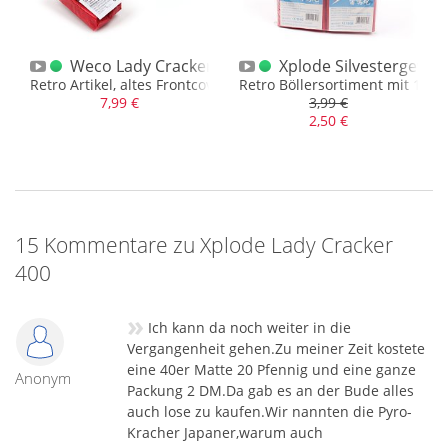
Kanonenschläge 10er
Weco Lady Cracker 2 x 200
Xplode Silvestergewitt
Retro Artikel, altes Frontcover
Retro Böllersortiment mit 16 O
7,99 €
3,99 €
2,50 €
15 Kommentare zu Xplode Lady Cracker
400
»
Ich kann da noch weiter in die
Vergangenheit gehen.Zu meiner Zeit kostete
eine 40er Matte 20 Pfennig und eine ganze
Anonym
Packung 2 DM.Da gab es an der Bude alles
auch lose zu kaufen.Wir nannten die Pyro-
Kracher Japaner,warum auch