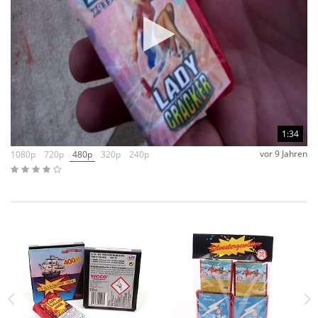
1:34
vor 9 Jahren
1080p
720p
480p
320p
240p