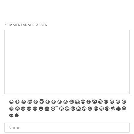
KOMMENTAR VERFASSEN
😀
😆
😂
🤣
😊
😇
😉
😍
😘
😜
🤑
🤗
🤓
😎
🤡
🤠
😟
😕
😖
😫
😩
😤
😠
😡
😲
😳
😱
😴
🙄
🤔
🤥
🤮
🤧
😷
🤩
🥱
🤬
💩
👻
💀
👽
🎃