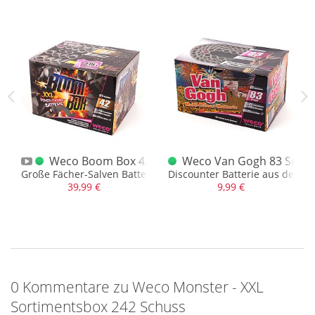
 Schuss Batterie
Weco Boom Box 42 Schuss Fächerbatterie
Weco Van Gogh 83 Schus
ie
Große Fächer-Salven Batterie
Discounter Batterie aus dem A
39,99 €
9,99 €
0 Kommentare zu Weco Monster - XXL
Sortimentsbox 242 Schuss