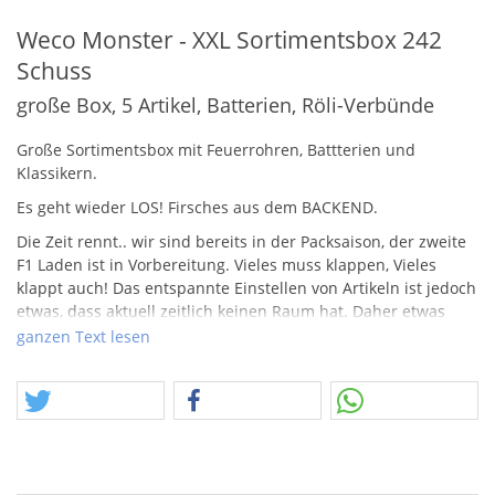
Weco Monster - XXL Sortimentsbox 242
Schuss
große Box, 5 Artikel, Batterien, Röli-Verbünde
Große Sortimentsbox mit Feuerrohren, Battterien und
Klassikern.
Es geht wieder
LOS
! Firsches aus dem
BACKEND
.
Die Zeit rennt.. wir sind bereits in der Packsaison, der zweite
F1 Laden ist in Vorbereitung. Vieles muss klappen, Vieles
klappt auch! Das entspannte Einstellen von Artikeln ist jedoch
etwas, dass aktuell zeitlich keinen Raum hat. Daher etwas
weniger substanziell in der Beschreibung, aber hoffentlich
ganzen Text lesen
zwingend in der Überzeugungskraft!