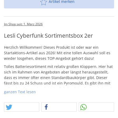
Artikel merken
Im Shop seit: 1. März 2026
Lesli Cyberfunk Sortimentsbox 2er
Herzlich Willkommen! Dieses Produkt ist oder war ein
Startaktions-Artikel aus 2026! Mit eine tollen Auswahl soll es
wieder losgehen, dieses
TOP
-Angebot gehört dazu!
Tolles Batteriesortiment mit relativ großen Kloppern. Hier hat
sich im Rahmen von Angeboten aber längst herausgestellt,
dass es immer öfter einen Standardbaukörper gibt. Dieser
fässt bis zu 24 Schuss und ist ein Pyromould. Es gibt ihn mit
vollen 24, aber auch mit 14, im Fall des Cyberfunks mit 9 und
ganzen Text lesen
auch mit nur 7 Schuss.
Das Sortiment Cyberfunk hat zwei sehr effektstarke 9
Schussbatterien dabei und diese zaubern schöne
Blinkerbuketts mit hübscher Silberpalme in Kombination und