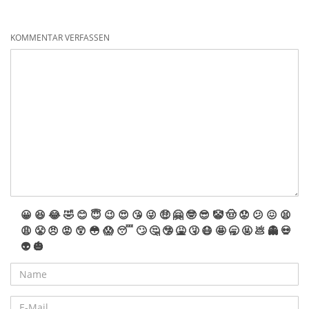
KOMMENTAR VERFASSEN
😀
😆
😂
🤣
😊
😇
😉
😍
😘
😜
🤑
🤗
🤓
😎
🤡
🤠
😟
😕
😖
😫
😩
😤
😠
😡
😲
😳
😱
😴
🙄
🤔
🤥
🤮
🤧
😷
🤩
🥱
🤬
💩
👻
💀
👽
🎃