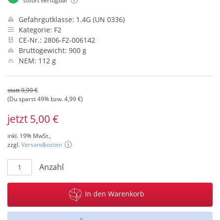
sofort verfügbar
Gefahrgutklasse: 1.4G (UN 0336)
Kategorie: F2
CE-Nr.: 2806-F2-006142
Bruttogewicht: 900 g
NEM: 112 g
statt 9,99 €
(Du sparst 49% bzw. 4,99 €)
jetzt 5,00 €
inkl. 19% MwSt.,
zzgl.
Versandkosten
Anzahl
In den Warenkorb