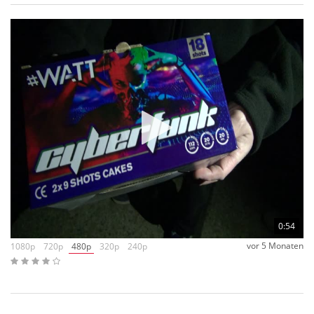
jeweils farbigen Spitze….. das ist Spitze! Es geht halt darum,
dass es eben nicht nur den Effektgehalt einfacher 10
Schussbatterien hat, so wie man sie von Lesli kennt…. es ist
schon etwas mehr.
0:54
vor 5 Monaten
1080p
720p
480p
320p
240p