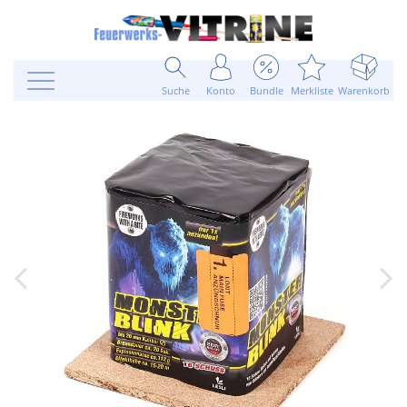
Suche
Konto
Bundle
Merkliste
Warenkorb