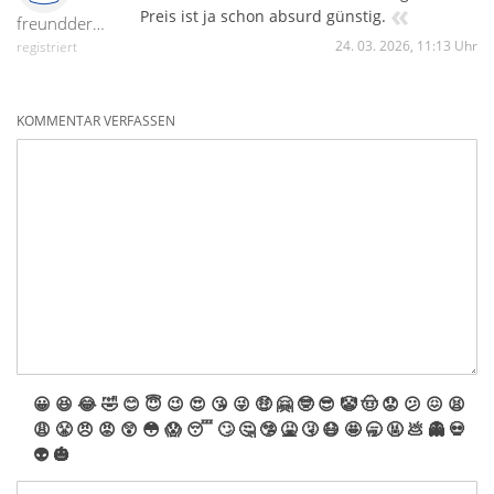
«
Preis ist ja schon absurd günstig.
freunddersonne
24. 03. 2026, 11:13 Uhr
registriert
KOMMENTAR VERFASSEN
😀
😆
😂
🤣
😊
😇
😉
😍
😘
😜
🤑
🤗
🤓
😎
🤡
🤠
😟
😕
😖
😫
😩
😤
😠
😡
😲
😳
😱
😴
🙄
🤔
🤥
🤮
🤧
😷
🤩
🥱
🤬
💩
👻
💀
👽
🎃