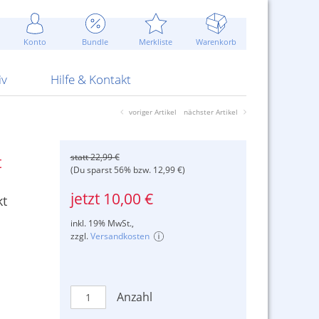
Werbung
 Jahr
are Artikel
Best of Sommeraktionen!
Widerrufsbelehrung
rk
Carl
 Bengalhölzer
fen
bende
Sommerpreise u.v.m.
AGB
otechnik
Konto
Bundle
Merkliste
Warenkorb
nd Attrappen
nehmigung
ste
Blitzschnell...
Kontaktformular
RS Pirotecnia
 und Pistolen
erwerk
& -gebiete
Über uns
werk
Alpha
iv
Hilfe & Kontakt
voriger Artikel
nächster Artikel
statt 22,99 €
t
(Du sparst 56% bzw. 12,99 €)
jetzt 10,00 €
kt
inkl. 19% MwSt.,
zzgl.
Versandkosten
Anzahl