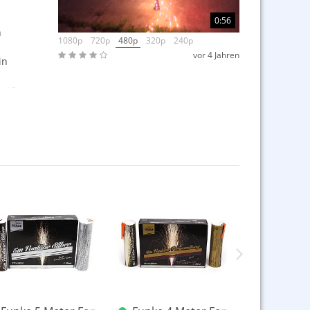
0:56
n
1080p
720p
480p
320p
240p
vor 4 Jahren
in
 15,
ltung
aben