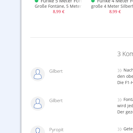
 T1
5 Meter Fontäne mit Verwandlung T1
Funke 5 Meter Fontäne in Grün - Siber T1
Funke 4 Meter F
ekt
äne, 5 Meter mit Verwandlung
Große Fontäne, 5 Meter in Grün Silber in T1
große 4 Meter Silber
,99 €
8,99 €
8,99 €
3 Kom
»
Nach
Gilbert
den obe
Die F1-
»
Font
Gilbert
wird jed
Der gez
»
Gete
Pyropit