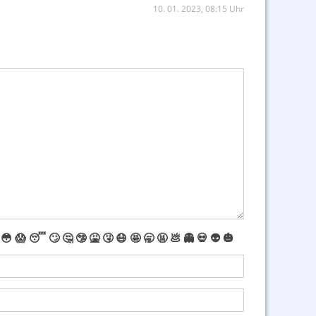
10. 01. 2023, 08:15 Uhr
😳
😱
😴
🙄
🤔
🤥
🤮
🤧
😷
🤩
🥱
🤬
💩
👻
💀
👽
🎃