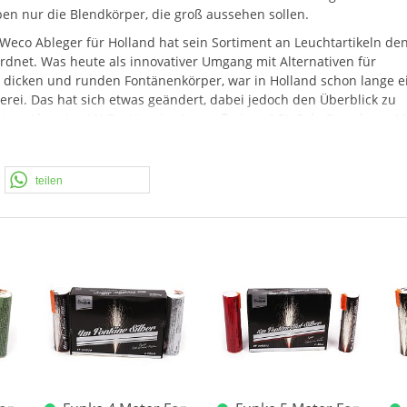
en nur die Blendkörper, die groß aussehen sollen.
eco Ableger für Holland hat sein Sortiment an Leuchtartikeln de
dnet. Was heute als innovativer Umgang mit Alternativen für
st dicken und runden Fontänenkörper, war in Holland schon lange e
rei. Das hat sich etwas geändert, dabei jedoch den Überblick zu
ten. Also eine XY-Fontäne im Ausmaß einer 0,5L Colo-Dose kann 10,
200gr.
NEM
. Wir versuchen euch mit Informationen und Preisgesta
anders sieht es bei F1 aus, da passt halt nicht mehr rein. Die Ang
um Verständnis.
teilen