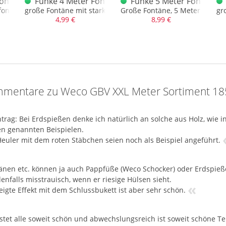
ontäne Grün Silber
Funke 4 Meter Fontäne Silber T1
Funke 5 Meter Fontäne in
fontäne, grüne Basis 30 Sek.
große Fontäne mit starker Silbersäule
Große Fontäne, 5 Meter in Rot S
gr
4,99 €
8,99 €
mentare zu Weco GBV XXL Meter Sortiment 18
trag: Bei Erdspießen denke ich natürlich an solche aus Holz, wie in
n genannten Beispielen.
Heuler mit dem roten Stäbchen seien noch als Beispiel angeführt.
änen etc. können ja auch Pappfüße (Weco Schocker) oder Erdspieße
enfalls misstrauisch, wenn er riesige Hülsen sieht.
«
eigte Effekt mit dem Schlussbukett ist aber sehr schön.
stet alle soweit schön und abwechslungsreich ist soweit schöne Te