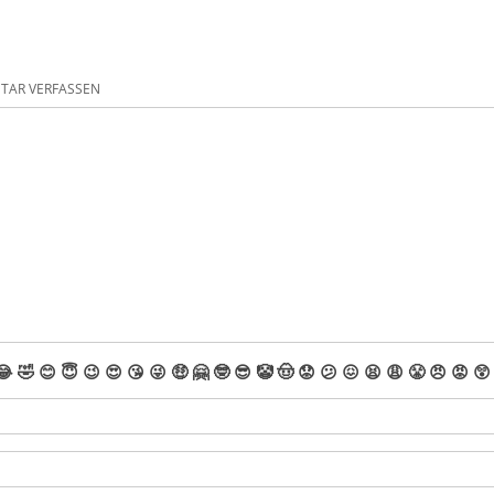
AR VERFASSEN
😂
🤣
😊
😇
😉
😍
😘
😜
🤑
🤗
🤓
😎
🤡
🤠
😟
😕
😖
😫
😩
😤
😠
😡
😲