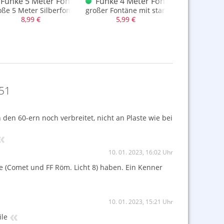
 Rot - Siber T1
Funke 5 Meter Fontäne Silber
Funke 4 Meter Fontäne mit Verwa
Funke 4 
ilber in T1
oße 5 Meter Silberfontäne, 45 Sek. Brenndauer
großer Fontäne mit starker Verwandlung
starke Fontä
8,99 €
5,99 €
4,99
51
 den 60-ern noch verbreitet, nicht an Plaste wie bei
«
10. 01. 2023, 16:02 Uhr
 (Comet und FF Röm. Licht 8) haben. Ein Kenner
10. 01. 2023, 15:21 Uhr
«
ile