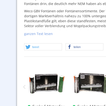
Fontänen drin, die deutlich mehr
NEM
haben als eb
Weco
GBV
Fontänen oder Fontänensortimente. Der W
dortigen Marktverhältnis nahezu zu 100% untergeor
Plastikstandfüße gilt, eben diese standfesten, mei
Sektor voller Verblendung und Mogelpackungstreibe
behalten, gelingt nur durch Lesen des Kleingedruck
ganzen Text lesen
20gr.
NEM
enthalten, aber eben auch 60, 100 oder 
den effektiven Leuchtsatz näher zu bringen. Etwas 
können grundsätzlich auch abweichen, wir bitten 
tweet
teilen