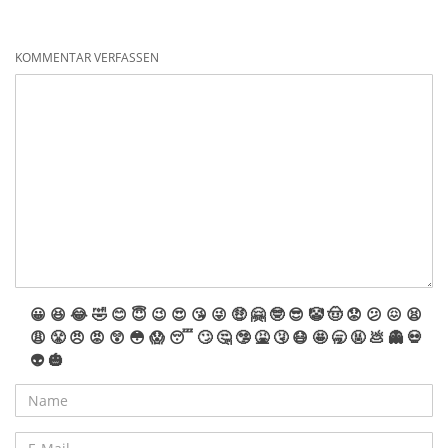
KOMMENTAR VERFASSEN
😀
😆
😂
🤣
😊
😇
😉
😍
😘
😜
🤑
🤗
🤓
😎
🤡
🤠
😟
😕
😖
😫
😩
😤
😠
😡
😲
😳
😱
😴
🙄
🤔
🤥
🤮
🤧
😷
🤩
🥱
🤬
💩
👻
💀
👽
🎃