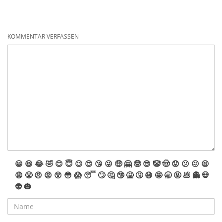
KOMMENTAR VERFASSEN
😀
😆
😂
🤣
😊
😇
😉
😍
😘
😜
🤑
🤗
🤓
😎
🤡
🤠
😟
😕
😖
😫
😩
😤
😠
😡
😲
😳
😱
😴
🙄
🤔
🤥
🤮
🤧
😷
🤩
🥱
🤬
💩
👻
💀
👽
🎃