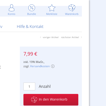
Werbung
 Jahr
are Artikel
Best of Sommeraktionen!
Widerrufsbelehrung
rk
Carl
 Bengalhölzer
fen
bende
Sommerpreise u.v.m.
AGB
otechnik
Konto
Bundle
Merkliste
Warenkorb
nd Attrappen
nehmigung
ste
Blitzschnell...
Kontaktformular
RS Pirotecnia
 und Pistolen
erwerk
& -gebiete
Über uns
werk
Alpha
iv
Hilfe & Kontakt
voriger Artikel
nächster Artikel
7,99 €
inkl. 19% MwSt.,
t
zzgl.
Versandkosten
Anzahl
In den Warenkorb