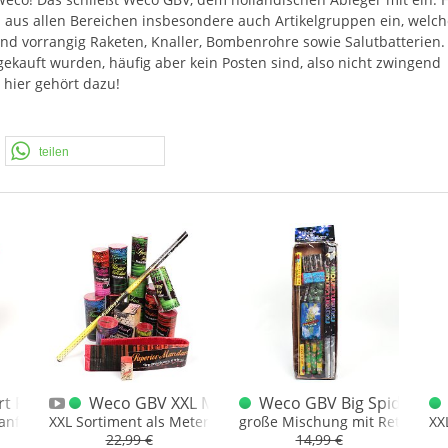
 aus allen Bereichen insbesondere auch Artikelgruppen ein, welch
nd vorrangig Raketen, Knaller, Bombenrohre sowie Salutbatterien.
n gekauft wurden, häufig aber kein Posten sind, also nicht zwingend
 hier gehört dazu!
teilen
iment 3er
 Flash / Blitz Fontänen
Weco GBV XXL Meter Sortiment 1851
Weco GBV Big Spider gro
kanfontänen
XXL Sortiment als Meterpaket gepackt "EEN METER"
große Mischung mit Retro Arti
XX
22,99 €
14,99 €