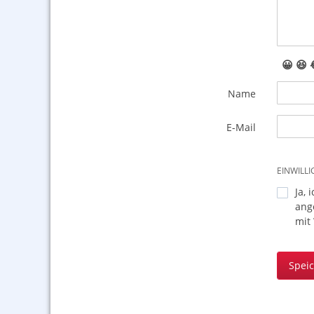
😀
😆
Name
E-Mail
EINWILL
Ja, 
ang
mit
Spei