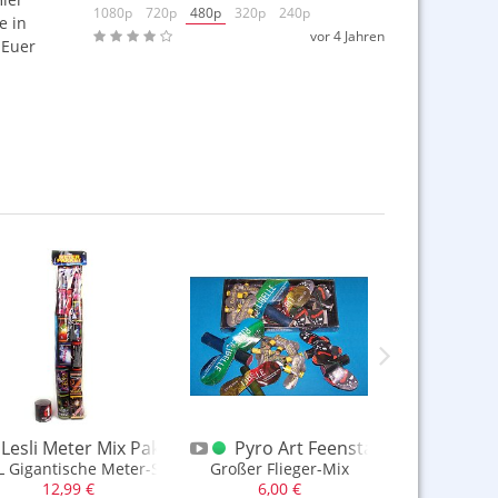
1080p
720p
480p
320p
240p
e in
vor 4 Jahren
 Euer
ß Retro Sortiment
Lesli Meter Mix Pakete XXL Sortiment
Pyro Art Feenstaub Sortiment
Lesli 
keln
L Gigantische Meter-Sortimente zum Spitzenpreis
Großer Flieger-Mix
große Fe
12,99 €
6,00 €
3,33