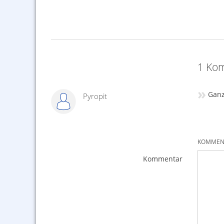
,75 €
1 Kom
»
Ganz
Pyropit
KOMMENT
Kommentar