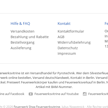
Hilfe & FAQ
Kontakt
F
On
Versandkosten
Kontaktformular
In
Bezahlung und Rabatte
AGB
Ma
Bestellvorgang
Widerrufsbelehrung
13
Auslieferung
Datenschutz
Impressum
rwerksvitrine ist ein
Versandhandel
für
Pyrotechnik
. Wer dem Silvesterfeuer
rwerk online bestellen,
Versand deutschlandweit
, Kontakt in Berlin. Versan
ikel. Preiswert
Feuerwerkskörper
kaufen und Feuerwerksverkauf in Berlin. N
Artikel mit BAM-Nummer.
ine auf Facebook
Feuerwerksvitrine auf Youtube
Feuerwerksvit
ght © 2026
Feuerwerk Shop Feuerwerksvitrine
, Julius Nowottnick - Alle Rechte vo