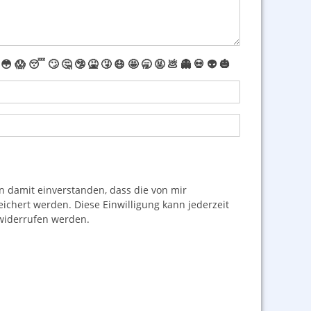
😳
😱
😴
🙄
🤔
🤥
🤮
🤧
😷
🤩
🥱
🤬
💩
👻
💀
👽
🎃
damit einverstanden, dass die von mir
hert werden. Diese Einwilligung kann jederzeit
iderrufen werden.