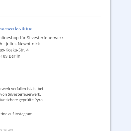
euerwerksvitrine
lineshop für Silvesterfeuerwerk
h.: Julius Nowottnick
x-Koska-Str. 4
189 Berlin
werk verfallen ist, ist bei
d von
Silvesterfeuerwerk
,
ur sichere geprüfte Pyro-
rine auf Instagram
rbehalten