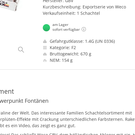
Hersteller: GBV
Kurzbeschreibung: Exportserie von Weco
Verkaufseinheit: 1 Schachtel
am Lager
sofort verfügbar
Gefahrgutklasse: 1.4G (UN 0336)
Kategorie: F2
Bruttogewicht: 670 g
NEM: 154 g
iment
hwerpunkt Fontänen
aline der Welt. Das interessante Familien Schachtelsortiment mit
rplüten-Effekte mit Crackung unterschiedlichen Farbsternen. Rake
t es ein Video, das zeigt es ganz gut.
Weco! Das schließt Weco
GBV
, dem hölländischen Ableger mit ein. 