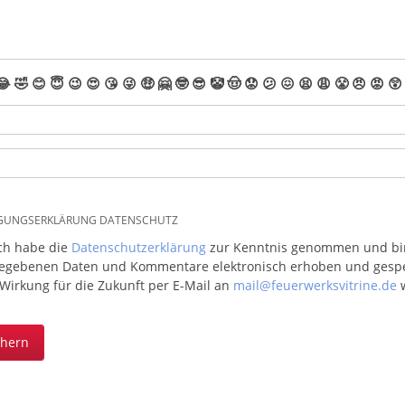
😂
🤣
😊
😇
😉
😍
😘
😜
🤑
🤗
🤓
😎
🤡
🤠
😟
😕
😖
😫
😩
😤
😠
😡
😲
IGUNGSERKLÄRUNG DATENSCHUTZ
ich habe die
Datenschutzerklärung
zur Kenntnis genommen und bin 
egebenen Daten und Kommentare elektronisch erhoben und gespeic
 Wirkung für die Zukunft per E-Mail an
mail@feuerwerksvitrine.de
w
chern