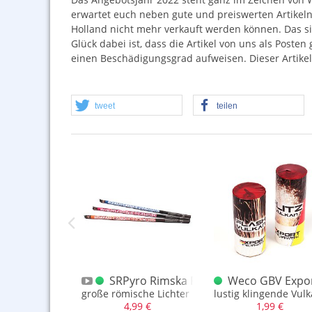
erwartet euch neben gute und preiswerten Artikeln
Holland nicht mehr verkauft werden können. Das si
Glück dabei ist, dass die Artikel von uns als Poste
einen Beschädigungsgrad aufweisen. Dieser Artikel
tweet
teilen
ctie Maxi XL - Sortiment
SRPyro Rimska Römisches Lichter Sort
Weco GBV Export
 Set mit sehr vielen Fontänen
große römische Lichter mit vers. Effekten
lustig klingende Vul
,99 €
4,99 €
1,99 €