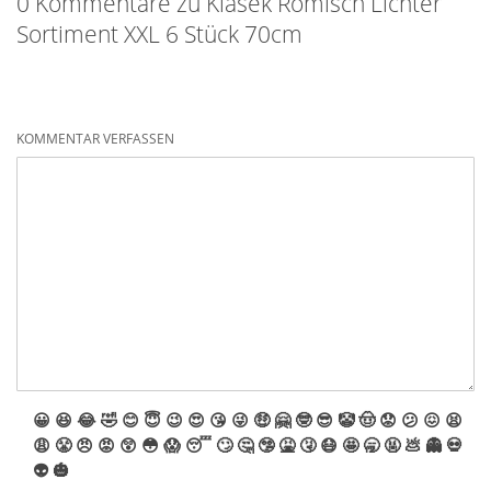
0 Kommentare zu Klasek Römisch Lichter
Sortiment XXL 6 Stück 70cm
KOMMENTAR VERFASSEN
😀
😆
😂
🤣
😊
😇
😉
😍
😘
😜
🤑
🤗
🤓
😎
🤡
🤠
😟
😕
😖
😫
😩
😤
😠
😡
😲
😳
😱
😴
🙄
🤔
🤥
🤮
🤧
😷
🤩
🥱
🤬
💩
👻
💀
👽
🎃