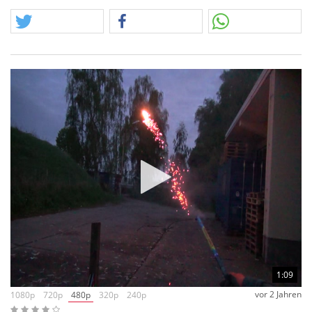
Gleich 6
XXL
römische Lichter warten. Viele Videos findet ihr
bei den Einzelangeboten.
Achtung, das Bild zeigt zwei 6er Packungen, der
Angebotsumfang schließt aber nur eine 6er Packung ein.
1:09
vor 2 Jahren
1080p
720p
480p
320p
240p