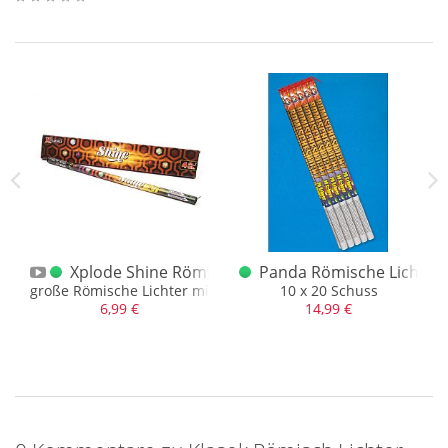
54cm
chter XXL Rot
Xplode Shine Römische Lichter
Panda Römische Lichter 
linglanze
t mit Goldfontäne und rotem Stern
große Römische Lichter mit toller Effektkombination
10 x 20 Schuss
6,99 €
14,99 €