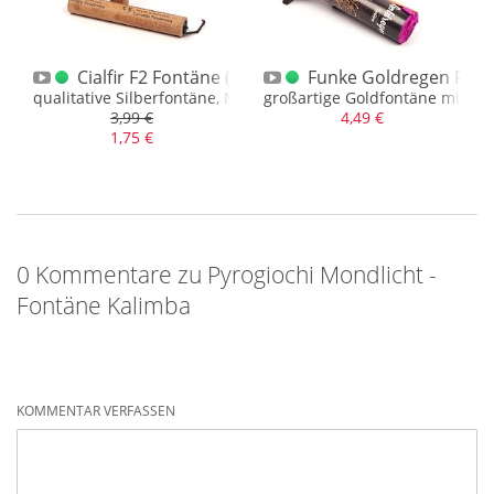
-Fontäne B
Cialfir F2 Fontäne (España)
Funke Goldregen Font
illanter Kombination
qualitative Silberfontäne, Made in EU (spain)
großartige Goldfontäne mit sa
3,99 €
4,49 €
1,75 €
0 Kommentare zu Pyrogiochi Mondlicht -
Fontäne Kalimba
KOMMENTAR VERFASSEN