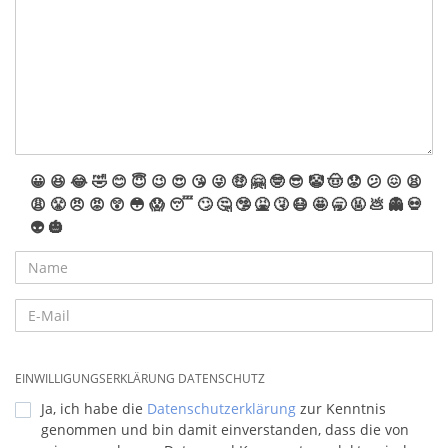
😀
😆
😂
🤣
😊
😇
😉
😍
😘
😜
🤑
🤗
🤓
😎
🤡
🤠
😟
😕
😖
😫
😩
😤
😠
😡
😲
😳
😱
😴
🙄
🤔
🤥
🤮
🤧
😷
🤩
🥱
🤬
💩
👻
💀
👽
🎃
EINWILLIGUNGSERKLÄRUNG DATENSCHUTZ
Ja, ich habe die
Datenschutzerklärung
zur Kenntnis
genommen und bin damit einverstanden, dass die von