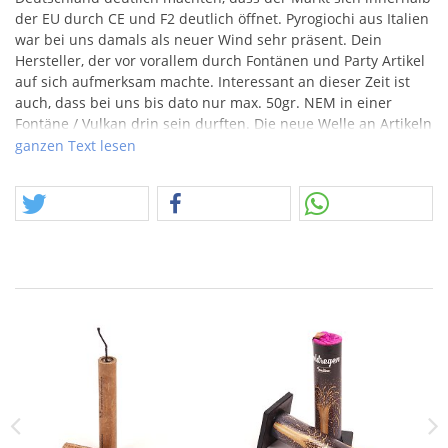
der EU durch CE und F2 deutlich öffnet. Pyrogiochi aus Italien
war bei uns damals als neuer Wind sehr präsent. Dein
Hersteller, der vor vorallem durch Fontänen und Party Artikel
auf sich aufmerksam machte. Interessant an dieser Zeit ist
auch, dass bei uns bis dato nur max. 50gr.
NEM
in einer
Fontäne / Vulkan drin sein durften. Die neue Welle an Artikeln
aus dem Süden hatte zeitgleich mit der Öffnung der
ganzen Text lesen
Satzmengengrenzen den Effekt, dass die neuartigen Fontänen
gleich ordentlich einen Unterschied machten. Ein paar
Rückläufer aus dieser Zeit bringen uns nun in die
Gelegenheit an diese Tage vor ca. 15 Jahren zu erinnern.
Nach ein paar Tagen weniger Aufregung auf unserer Seite,
melden wir uns mal langsam steigernd wieder zurück. Es ist
ja nicht so, dass wir nicht länger mit Kanonen auf Spatzen
schießen könnten… Aber sind wir mal ehrlich, es ist schönes
Wetter, wir sind… ihr seid… viel draußen und suchen nach
den letzten Resten im Gebüsch, welche noch an Silvester
erinnern. :)
Hier noch unsere Verlinkung des Artikels aus 2011.