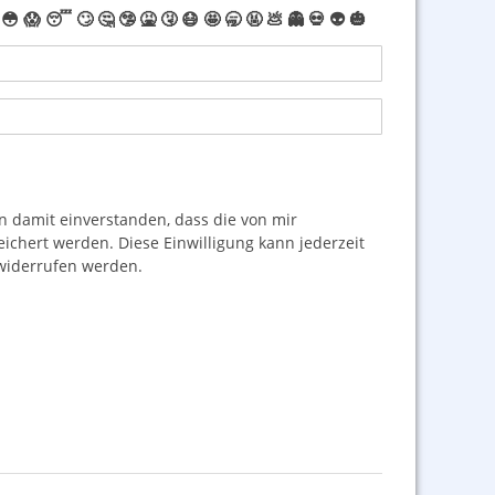
😳
😱
😴
🙄
🤔
🤥
🤮
🤧
😷
🤩
🥱
🤬
💩
👻
💀
👽
🎃
damit einverstanden, dass die von mir
hert werden. Diese Einwilligung kann jederzeit
iderrufen werden.