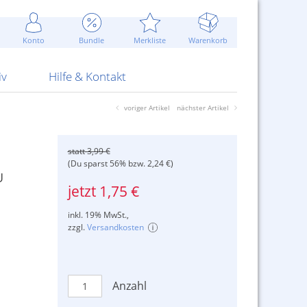
Werbung
 Jahr
are Artikel
Best of Sommeraktionen!
Widerrufsbelehrung
rk
Carl
 Bengalhölzer
fen
bende
Sommerpreise u.v.m.
AGB
otechnik
Konto
Bundle
Merkliste
Warenkorb
nd Attrappen
nehmigung
ste
Blitzschnell...
Kontaktformular
RS Pirotecnia
 und Pistolen
erwerk
& -gebiete
Über uns
werk
Alpha
iv
Hilfe & Kontakt
voriger Artikel
nächster Artikel
statt 3,99 €
(Du sparst 56% bzw. 2,24 €)
U
jetzt 1,75 €
inkl. 19% MwSt.,
zzgl.
Versandkosten
Anzahl