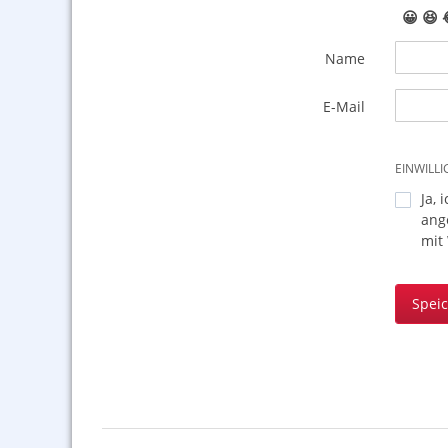
😀
😆
Name
E-Mail
EINWILL
Ja, 
ang
mit
Spei