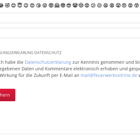
😂
🤣
😊
😇
😉
😍
😘
😜
🤑
🤗
🤓
😎
🤡
🤠
😟
😕
😖
😫
😩
😤
😠
😡
😲
IGUNGSERKLÄRUNG DATENSCHUTZ
ich habe die
Datenschutzerklärung
zur Kenntnis genommen und bin 
egebenen Daten und Kommentare elektronisch erhoben und gespeic
 Wirkung für die Zukunft per E-Mail an
mail@feuerwerksvitrine.de
w
chern