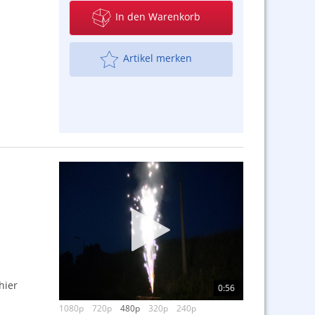
In den Warenkorb
Artikel merken
hier
0:56
1080p
720p
480p
320p
240p