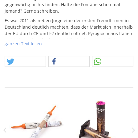
gegenwärtig nichts finden. Hatte die Fontäne schon mal
jemand? Gerne schreiben.
Es war 2011 als neben Jorge eine der ersten Fremdfirmen in
Deutschland deutlich machten, dass der Markt sich innerhalb
der EU durch CE und F2 deutlich öffnet. Pyrogiochi aus Italien
war bei uns damals als neuer Wind sehr präsent. Dein
ganzen Text lesen
Hersteller, der vor vorallem durch Fontänen und Party Artikel
auf sich aufmerksam machte. Interessant an dieser Zeit ist
auch, dass bei uns bis dato nur max. 50gr.
NEM
in einer
Fontäne / Vulkan drin sein durften. Die neue Welle an Artikeln
aus dem Süden hatte zeitgleich mit der Öffnung der
Satzmengengrenzen den Effekt, dass die neuartigen Fontänen
gleich ordentlich einen Unterschied machten. Ein paar
Rückläufer aus dieser Zeit bringen uns nun in die
Gelegenheit an diese Tage vor ca. 15 Jahren zu erinnern.