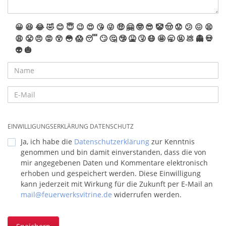
😀
😆
😂
🤣
😊
😇
😉
😍
😘
😜
🤑
🤗
🤓
😎
🤡
🤠
😟
😕
😖
😫
😩
😤
😠
😡
😲
😳
😱
😴
🙄
🤔
🤥
🤮
🤧
😷
🤩
🥱
🤬
💩
👻
💀
👽
🎃
EINWILLIGUNGSERKLÄRUNG DATENSCHUTZ
Ja, ich habe die
Datenschutzerklärung
zur Kenntnis
genommen und bin damit einverstanden, dass die von
mir angegebenen Daten und Kommentare elektronisch
erhoben und gespeichert werden. Diese Einwilligung
kann jederzeit mit Wirkung für die Zukunft per E-Mail an
mail@feuerwerksvitrine.de
widerrufen werden.