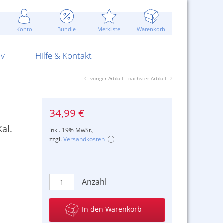
Werbung
 Jahr
are Artikel
Best of Sommeraktionen!
Widerrufsbelehrung
rk
Carl
 Bengalhölzer
fen
bende
Sommerpreise u.v.m.
AGB
otechnik
Konto
Bundle
Merkliste
Warenkorb
nd Attrappen
nehmigung
ste
Blitzschnell...
Kontaktformular
RS Pirotecnia
 und Pistolen
erwerk
& -gebiete
Über uns
werk
Alpha
iv
Hilfe & Kontakt
voriger Artikel
nächster Artikel
34,99 €
al.
inkl. 19% MwSt.,
zzgl.
Versandkosten
Anzahl
In den Warenkorb