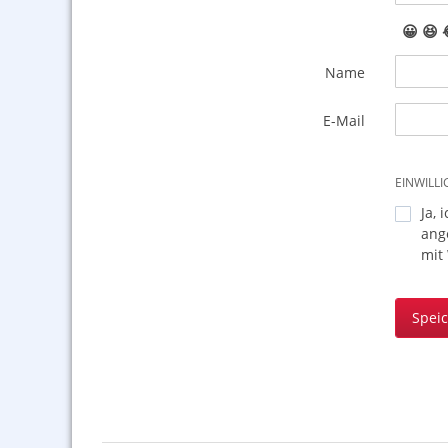
😀
😆
Name
E-Mail
EINWILL
Ja, 
ang
mit
Spei