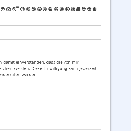
😳
😱
😴
🙄
🤔
🤥
🤮
🤧
😷
🤩
🥱
🤬
💩
👻
💀
👽
🎃
damit einverstanden, dass die von mir
hert werden. Diese Einwilligung kann jederzeit
iderrufen werden.