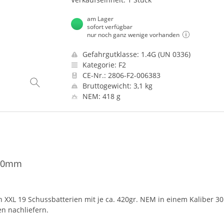
am Lager
sofort verfügbar
nur noch ganz wenige vorhanden
Gefahrgutklasse: 1.4G (UN 0336)
Kategorie: F2
CE-Nr.: 2806-F2-006383
Bruttogewicht: 3,1 kg
NEM: 418 g
. 30mm
en
XXL
19 Schussbatterien mit je ca. 420gr.
NEM
in einem Kaliber 30
n nachliefern.