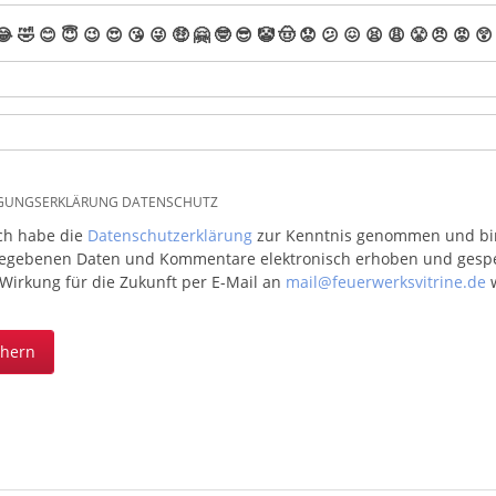
😂
🤣
😊
😇
😉
😍
😘
😜
🤑
🤗
🤓
😎
🤡
🤠
😟
😕
😖
😫
😩
😤
😠
😡
😲
IGUNGSERKLÄRUNG DATENSCHUTZ
ich habe die
Datenschutzerklärung
zur Kenntnis genommen und bin 
egebenen Daten und Kommentare elektronisch erhoben und gespeic
 Wirkung für die Zukunft per E-Mail an
mail@feuerwerksvitrine.de
w
chern