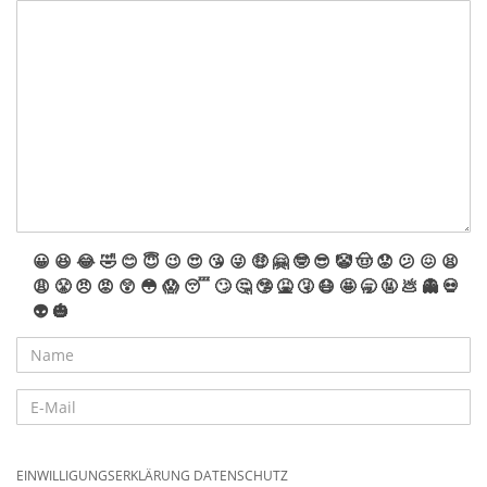
😀
😆
😂
🤣
😊
😇
😉
😍
😘
😜
🤑
🤗
🤓
😎
🤡
🤠
😟
😕
😖
😫
😩
😤
😠
😡
😲
😳
😱
😴
🙄
🤔
🤥
🤮
🤧
😷
🤩
🥱
🤬
💩
👻
💀
👽
🎃
EINWILLIGUNGSERKLÄRUNG DATENSCHUTZ