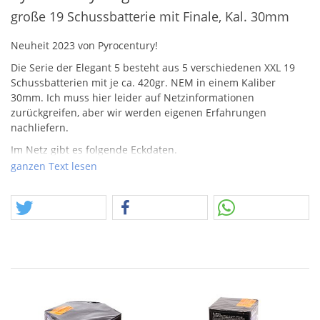
große 19 Schussbatterie mit Finale, Kal. 30mm
Neuheit 2023 von Pyrocentury!
Die Serie der Elegant 5 besteht aus 5 verschiedenen
XXL
19
Schussbatterien mit je ca. 420gr.
NEM
in einem Kaliber
30mm. Ich muss hier leider auf Netzinformationen
zurückgreifen, aber wir werden eigenen Erfahrungen
nachliefern.
Im Netz gibt es folgende Eckdaten.
- Palmen
ganzen Text lesen
- Brokatkonen
- Chrysanthemen
- Crackling
- bunte Dahlien,
- Crackerpalmen
- Finalsalve
- gute Zerlegung, lange Standzeiten und kräftige Farben.
Wir haben im Jahr 2023 ein paar Neuheiten von Pyrocentury!
Wer sich hier an die Geschichte der Firma in unserem Kontext