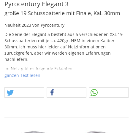
Pyrocentury Elegant 3
große 19 Schussbatterie mit Finale, Kal. 30mm
Neuheit 2023 von Pyrocentury!
Die Serie der Elegant 5 besteht aus 5 verschiedenen
XXL
19
Schussbatterien mit je ca. 420gr.
NEM
in einem Kaliber
30mm. Ich muss hier leider auf Netzinformationen
zurückgreifen, aber wir werden eigenen Erfahrungen
nachliefern.
Im Netz gibt es folgende Eckdaten.
- Palmen
ganzen Text lesen
- Brokatkonen
- Chrysanthemen
- Crackling
- bunte Dahlien,
- Crackerpalmen
- Finalsalve
- gute Zerlegung, lange Standzeiten und kräftige Farben.
Wir haben im Jahr 2023 ein paar Neuheiten von Pyrocentury!