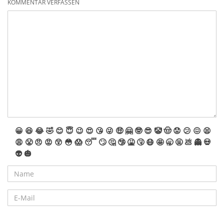
KOMMENTAR VERFASSEN
- Pyro Spezials
😀
😆
😂
🤣
😊
😇
😉
😍
😘
😜
🤑
🤗
🤓
😎
🤡
🤠
😟
😕
😖
😫
😩
😤
😠
😡
😲
😳
😱
😴
🙄
🤔
🤥
🤮
🤧
😷
🤩
🥱
🤬
💩
👻
💀
👽
🎃