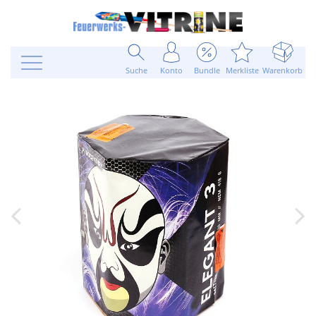
Suche
Konto
Bundle
Merkliste
Warenkorb