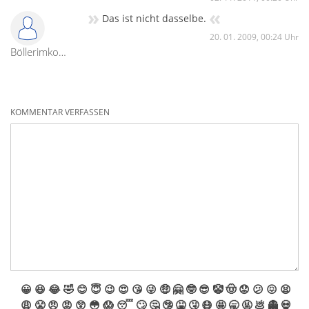
»
«
Das ist nicht dasselbe.
20. 01. 2009, 00:24 Uhr
Böllerimkopf
KOMMENTAR VERFASSEN
😀
😆
😂
🤣
😊
😇
😉
😍
😘
😜
🤑
🤗
🤓
😎
🤡
🤠
😟
😕
😖
😫
😩
😤
😠
😡
😲
😳
😱
😴
🙄
🤔
🤥
🤮
🤧
😷
🤩
🥱
🤬
💩
👻
💀