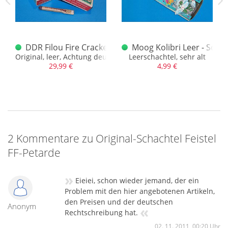
chachtel
DDR Filou Fire Cracker Original
Moog Kolibri Leer - Schac
Original, leer, Achtung deutliche Altersspuren können vorko
Leerschachtel, sehr alt
29,99 €
4,99 €
2 Kommentare zu Original-Schachtel Feistel
FF-Petarde
»
Eieiei, schon wieder jemand, der ein
Problem mit den hier angebotenen Artikeln,
den Preisen und der deutschen
Anonym
«
Rechtschreibung hat.
02. 11. 2011, 00:20 Uhr