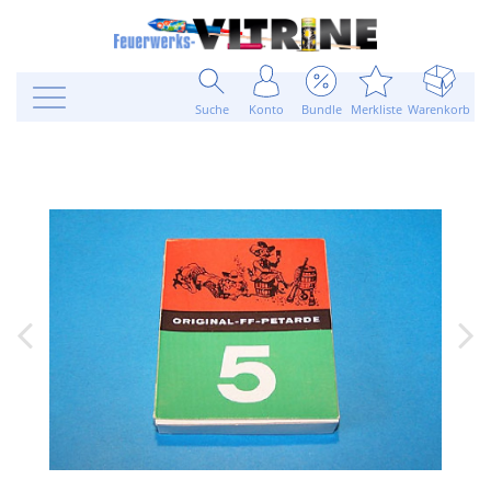
Suche
Konto
Bundle
Merkliste
Warenkorb