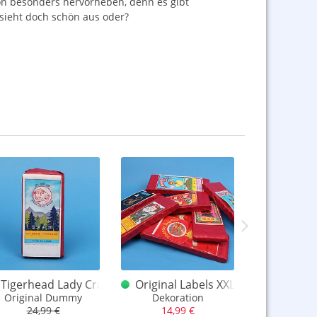
n besonders hervorheben, denn es gibt
 sieht doch schön aus oder?
 Cracker Ball Schachtel leer
Tigerhead Lady Cracker 700 Original Dummy
Original Labels XXL Deko Knallkett
Feistel 
Original Dummy
Dekoration
Original-Dum
24,99 €
14,99 €
29,9