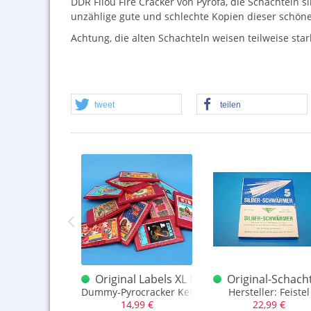
DDR
Filou Fire Cracker von Pyrofa, die Schachteln 
unzählige gute und schlechte Kopien dieser schönen
Achtung, die alten Schachteln weisen teilweise star
tweet
teilen
halt
aster of Fire Lady Cracker 700
Original Labels XL Deko Knallkette
Original-Schach
ext lesen.
s Lady Cracker Päckchen
Dummy-Pyrocracker Kette mit sehr alten Labels
Hersteller: Feistel
,99 €
14,99 €
22,99 €