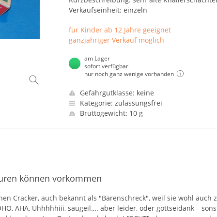
Verkaufseinheit: einzeln
für Kinder ab 12 Jahre geeignet
ganzjähriger Verkauf möglich
am Lager
sofort verfügbar
nur noch ganz wenige vorhanden
Gefahrgutklasse: keine
Kategorie: zulassungsfrei
Bruttogewicht: 10 g
sspuren können vorkommen
nen Cracker, auch bekannt als "Bärenschreck", weil sie wohl auch 
OHO
,
AHA
, Uhhhhhiii, saugeil…. aber leider, oder gottseidank – son