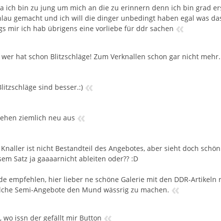
ja ich bin zu jung um mich an die zu erinnern denn ich bin grad 
hlau gemacht und ich will die dinger unbedingt haben egal was das
«
ags mir ich hab übrigens eine vorliebe für ddr sachen
, wer hat schon Blitzschläge! Zum Verknallen schon gar nicht mehr..
«
litzschläge sind besser.:)
«
sehen ziemlich neu aus
 Knaller ist nicht Bestandteil des Angebotes, aber sieht doch schön
sem Satz ja gaaaarnicht ableiten oder?? :D
de empfehlen, hier lieber ne schöne Galerie mit den DDR-Artikeln 
«
lche Semi-Angebote den Mund wässrig zu machen.
«
, wo issn der gefällt mir Button