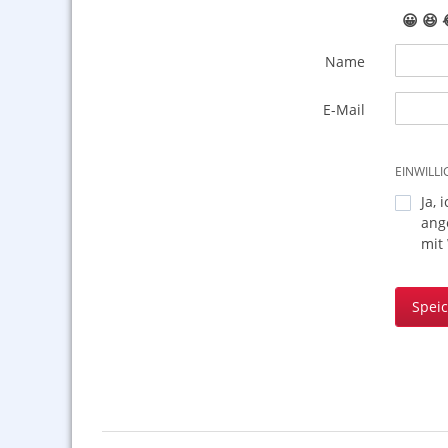
😀
😆
Name
E-Mail
EINWILL
Ja, 
ang
mit
Spei