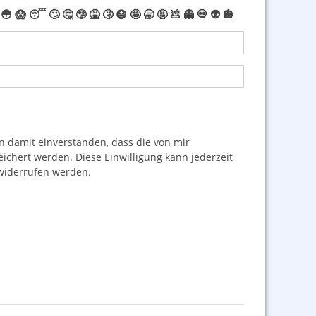
😳
😱
😴
🙄
🤔
🤥
🤮
🤧
😷
🤩
🥱
🤬
💩
👻
💀
👽
🎃
damit einverstanden, dass die von mir
hert werden. Diese Einwilligung kann jederzeit
iderrufen werden.