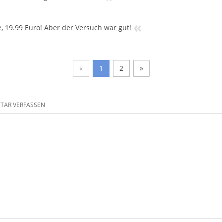
«
, 19.99 Euro! Aber der Versuch war gut!
«
1
2
»
AR VERFASSEN