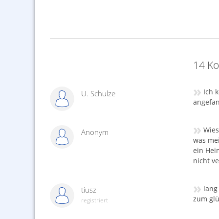
,88 €
14 Ko
»
Ich 
U. Schulze
angefan
»
Wies
Anonym
was mei
ein Hei
nicht ve
»
lang 
tiusz
zum glü
registriert