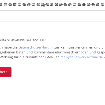
😂
🤣
😊
😇
😉
😍
😘
😜
🤑
🤗
🤓
😎
🤡
🤠
😟
😕
😖
😫
😩
😤
😠
😡
😲
IGUNGSERKLÄRUNG DATENSCHUTZ
ich habe die
Datenschutzerklärung
zur Kenntnis genommen und bin 
egebenen Daten und Kommentare elektronisch erhoben und gespeic
 Wirkung für die Zukunft per E-Mail an
mail@feuerwerksvitrine.de
w
chern