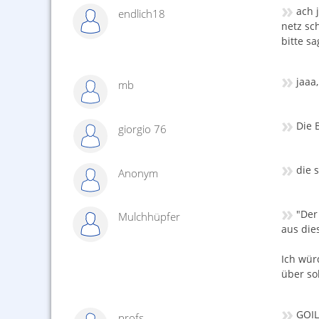
»
ach 
endlich18
netz sc
bitte s
»
jaaa
mb
»
Die B
giorgio 76
»
die 
Anonym
»
"Der
Mulchhüpfer
aus die
Ich wür
über so
»
GOIL
profs