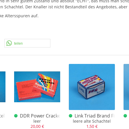
sind in sehr gutem Zustand und absolut "
ECHT
", das muss man scho
 Schachtel. Der Knaller ist nicht Bestandteil des Angebotes, aber
ke Altersspuren auf.
teilen
tel Feistel Silber-Schwärmer
DDR Power Cracker Schachtel
Link Triad Brand Fivefold
leer
leere alte Schachtel
20,00 €
1,50 €