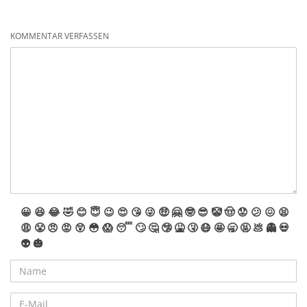
KOMMENTAR VERFASSEN
😀
😆
😂
🤣
😊
😇
😉
😍
😘
😜
🤑
🤗
🤓
😎
🤡
🤠
😟
😕
😖
😫
😩
😤
😠
😡
😲
😳
😱
😴
🙄
🤔
🤥
🤮
🤧
😷
🤩
🥱
🤬
💩
👻
💀
👽
🎃