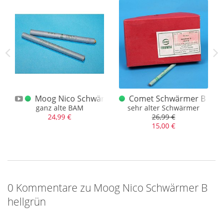
wenn sie noch voll funktionstüchtig wären, auch eine
erloschene Zulassung hätten und nicht mehr verkauft werden
könnten. Die Verschlechterung oder die Gründe der
Beschaffenheit, welche zur Verkäuflichkeit führen können,
können schlechte Lagerung, Beschädigungen, Nässe, Risse,
Schimmel oder Weiteres sein. Der wesentliche Unterschied
hier ist, dass es sich aber eben nicht um Dummys handelt, es
sind oder waren einst richtige Artikel.
unkelgrün
Moog Nico Schwärmer Kal. A
Comet Schwärmer B alt
ganz alte BAM
sehr alter Schwärmer
24,99 €
26,99 €
15,00 €
0 Kommentare zu Moog Nico Schwärmer B
hellgrün