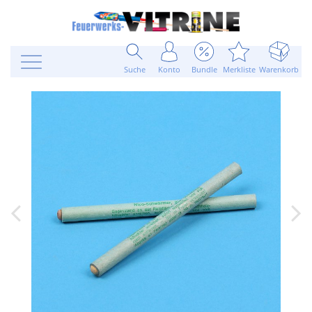
Suche
Konto
Bundle
Merkliste
Warenkorb