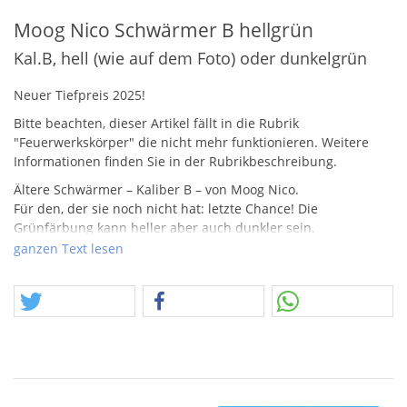
Moog Nico Schwärmer B hellgrün
Kal.B, hell (wie auf dem Foto) oder dunkelgrün
Neuer Tiefpreis 2025!
Bitte beachten, dieser Artikel fällt in die Rubrik
"Feuerwerkskörper" die nicht mehr funktionieren. Weitere
Informationen finden Sie in der Rubrikbeschreibung.
Ältere Schwärmer – Kaliber B – von Moog Nico.
Für den, der sie noch nicht hat: letzte Chance! Die
Grünfärbung kann heller aber auch dunkler sein.
ganzen Text lesen
Nur stark begrenzt am Lager!
Sie haben Interesse an Artikeln, welche bei uns gesammelt
unter der Rubirk “Feuerwerkskörper” laufen? Es sind alte
Artikel, welche nicht nur durch Alter, sondern auch durch
andere Verschlechterungen im Zustand so sehr
beeinträchtigt sind, dass diese nicht mehr funktionieren. Es
geht darum, dass bekannt sein muss, dass hier eine
Funktionalität nicht mehr gewährleistet ist und die Arikel,