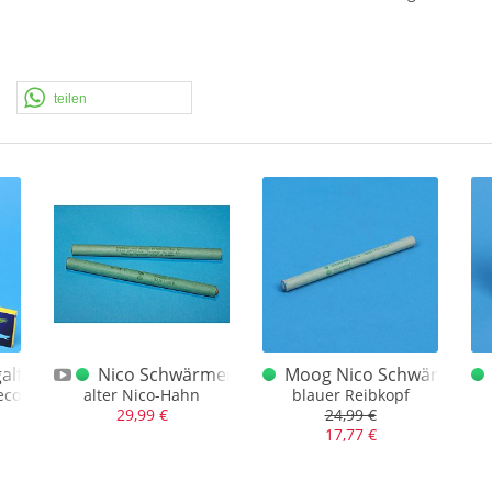
teilen
in
lfackeln klein dt. alt Weco
Nico Schwärmer Kal. B alter Nico Hahn
Moog Nico Schwärmer B 
eco
alter Nico-Hahn
blauer Reibkopf
29,99 €
24,99 €
17,77 €