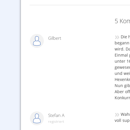
5 Kom
»
Die 
Gilbert
begann 
wird. D
Einmal 
unter 1
gewesen
und wei
Hexenkn
Nun gib
Aber of
Konkurr
»
Wahn
Stefan A
voll su
registriert