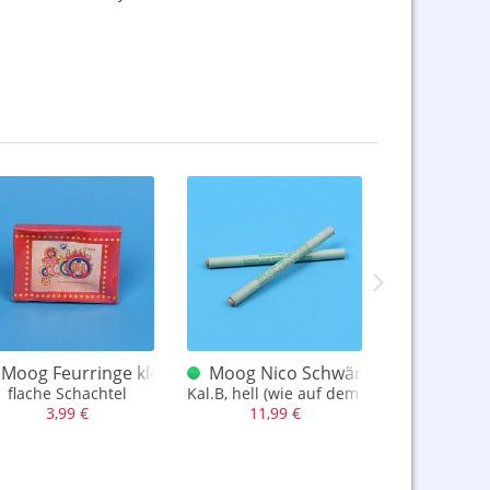
blauer Reibkopf
Moog Feurringe klein
Moog Nico Schwärmer B hellgrün
Moog Nic
flache Schachtel
Kal.B, hell (wie auf dem Foto) oder dunke
Schachtel a
3,99 €
11,99 €
7,99