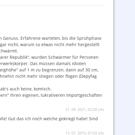
n Genuss. Erfahrene warteten, bis die Sprühphase
ar nicht, warum so etwas nicht mehr hergestellt
schwärmt.
imarer Republik", wurden Schwärmer für Personen
uerwerkskörper. Das müssen damals Idioten
eighöhe" auf 1 m zu begrenzen, dann auf 30 cm,
hnehin nicht mehr stiegen oder flogen (Depyfag
b's auch keine, komisch.
lern" ihren eigenen, lukrativeren Importgeschäften
21. 09. 2021, 02:58 Uhr
le! Gut das ich noch welche gekriegt habe! Sind
13. 07. 2015, 07:33 Uhr