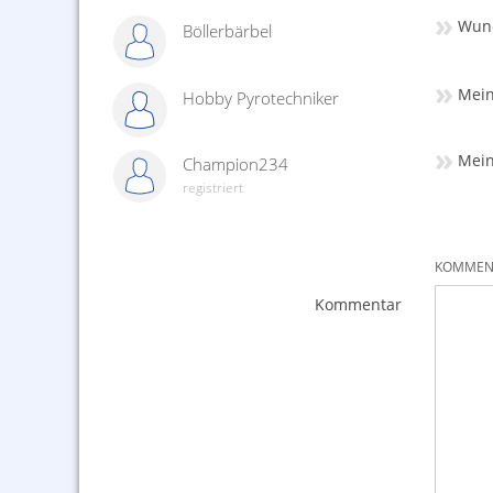
»
Wund
Böllerbärbel
»
Mein
Hobby Pyrotechniker
»
Mein
Champion234
registriert
KOMMENT
Kommentar