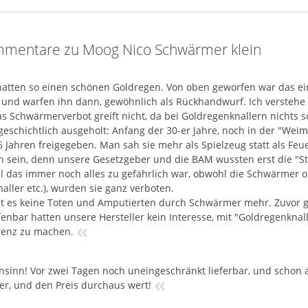
mentare zu Moog Nico Schwärmer klein
hatten so einen schönen Goldregen. Von oben geworfen war das ei
und warfen ihn dann, gewöhnlich als Rückhandwurf. Ich verstehe g
as Schwärmerverbot greift nicht, da bei Goldregenknallern nichts 
geschichtlich ausgeholt: Anfang der 30-er Jahre, noch in der "We
6 Jahren freigegeben. Man sah sie mehr als Spielzeug statt als Fe
 sein, denn unsere Gesetzgeber und die BAM wussten erst die "St
l das immer noch alles zu gefährlich war, obwohl die Schwärmer o
aller etc.), wurden sie ganz verboten.
t es keine Toten und Amputierten durch Schwärmer mehr. Zuvor ga
fenbar hatten unsere Hersteller kein Interesse, mit "Goldregenknal
«
enz zu machen.
sinn! Vor zwei Tagen noch uneingeschränkt lieferbar, und schon al
«
per, und den Preis durchaus wert!