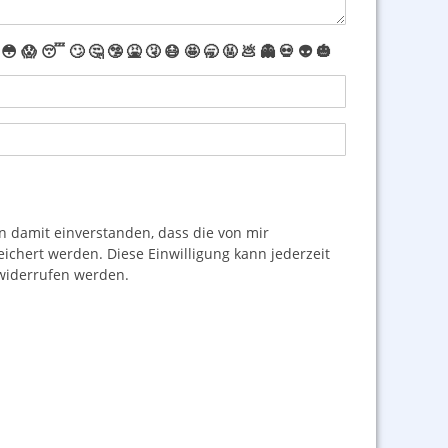
😳
😱
😴
🙄
🤔
🤥
🤮
🤧
😷
🤩
🥱
🤬
💩
👻
💀
👽
🎃
damit einverstanden, dass die von mir
hert werden. Diese Einwilligung kann jederzeit
iderrufen werden.