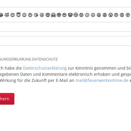
😂
🤣
😊
😇
😉
😍
😘
😜
🤑
🤗
🤓
😎
🤡
🤠
😟
😕
😖
😫
😩
😤
😠
😡
😲
IGUNGSERKLÄRUNG DATENSCHUTZ
ich habe die
Datenschutzerklärung
zur Kenntnis genommen und bin 
egebenen Daten und Kommentare elektronisch erhoben und gespeic
 Wirkung für die Zukunft per E-Mail an
mail@feuerwerksvitrine.de
w
chern