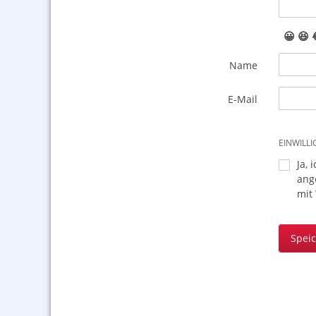
😀
😆
Name
E-Mail
EINWILL
Ja, 
ang
mit
Spei