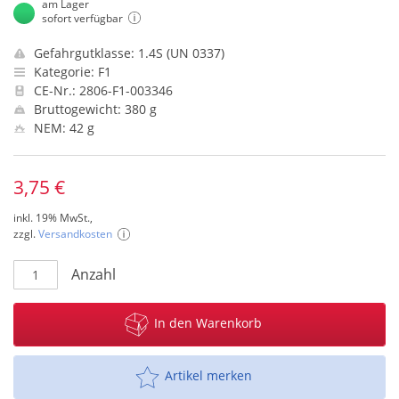
am Lager
sofort verfügbar
Gefahrgutklasse: 1.4S (UN 0337)
Kategorie: F1
CE-Nr.: 2806-F1-003346
Bruttogewicht: 380 g
NEM: 42 g
3,75 €
inkl. 19% MwSt.,
zzgl.
Versandkosten
Anzahl
In den Warenkorb
Artikel merken