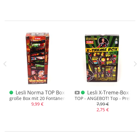
en 4er Norma
Lesli Norma TOP Box ll
Lesli X-Treme-Box XXL
tensiven Farben
große Box mit 20 Fontänen...
TOP - ANGEBOT! Top - Preis!
9,99 €
7,99 €
2,75 €