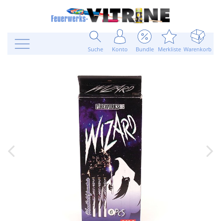
Suche
Konto
Bundle
Merkliste
Warenkorb