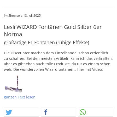
Im Shop seit: 13. Juli 2025
Lesli WIZARD Fontänen Gold Silber 6er
Norma
großartige F1 Fontänen (ruhige Effekte)
Die Discounter machen dem Einzelhandel schon ordentlich
zu schaffen. Bei den meisten Artikeln kann ich das verkraften,
aber es gibt eben auch tolle Produkte, da tut es einem schon
weh. Die wundervollen Wizardfontänen… hier mit Video:
ganzen Text lesen
So tolle Handfontänen…der reguläre Preis, völlig
gerechtfertigt, bei ca. 3 Euro. Und Norma? 3.99 Euro für 6
Stück. Tja, da hilft nur eins, an der Quelle sitzen und die
Reste der Discounter bekommen.