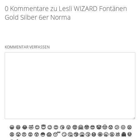
0 Kommentare zu Lesli WIZARD Fontänen
Gold Silber 6er Norma
KOMMENTAR VERFASSEN
😀
😆
😂
🤣
😊
😇
😉
😍
😘
😜
🤑
🤗
🤓
😎
🤡
🤠
😟
😕
😖
😫
😩
😤
😠
😡
😲
😳
😱
😴
🙄
🤔
🤥
🤮
🤧
😷
🤩
🥱
🤬
💩
👻
💀