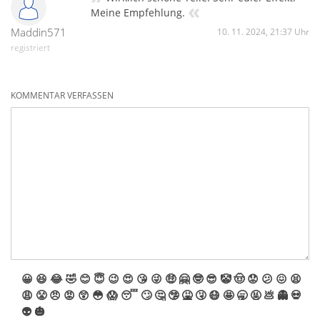
«
Meine Empfehlung.
Maddin571
10. 11. 2024, 21:37 Uhr
registriert
KOMMENTAR VERFASSEN
😀
😆
😂
🤣
😊
😇
😉
😍
😘
😜
🤑
🤗
🤓
😎
🤡
🤠
😟
😕
😖
😫
😩
😤
😠
😡
😲
😳
😱
😴
🙄
🤔
🤥
🤮
🤧
😷
🤩
🥱
🤬
💩
👻
💀
👽
🎃