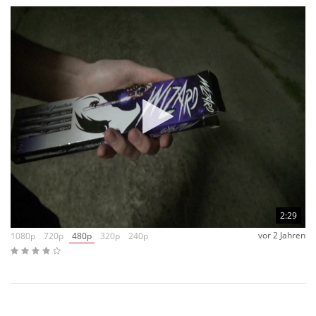
2:29
vor 2 Jahren
1080p
720p
480p
320p
240p