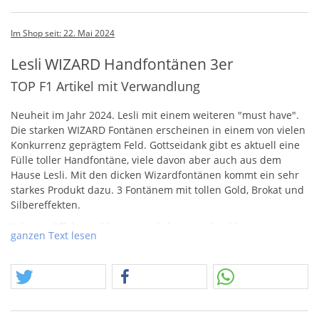
Im Shop seit: 22. Mai 2024
Lesli WIZARD Handfontänen 3er
TOP F1 Artikel mit Verwandlung
Neuheit im Jahr 2024. Lesli mit einem weiteren "must have".
Die starken
WIZARD
Fontänen erscheinen in einem von vielen
Konkurrenz geprägtem Feld. Gottseidank gibt es aktuell eine
Fülle toller Handfontäne, viele davon aber auch aus dem
Hause Lesli. Mit den dicken Wizardfontänen kommt ein sehr
starkes Produkt dazu. 3 Fontänem mit tollen Gold, Brokat und
Silbereffekten.
Schöner Effekt mit blauer Leuchtbasis und goldenen
ganzen Text lesen
Wunderkerzensterne. Nach der Verwandlung mit Silber- und
Titanfunken.