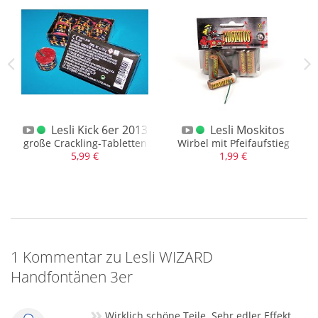
Lesli Kick 6er 2013
Lesli Moskitos
eils verrückten Fontänen
große Crackling-Tabletten
Wirbel mit Pfeifaufstieg
5,99 €
1,99 €
1 Kommentar zu Lesli WIZARD
Handfontänen 3er
»
Wirklich schöne Teile. Sehr edler Effekt.