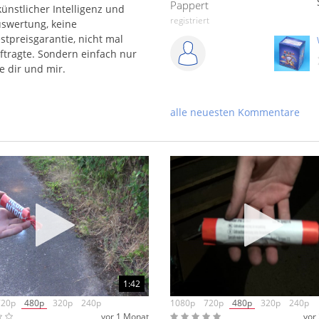
Pappert
ünstlicher Intelligenz und
registriert
uswertung, keine
tpreisgarantie, nicht mal
tragte. Sondern einfach nur
e dir und mir.
Enrico_95
registriert
alle neuesten Kommentare
Lunte
"Zerleger
registriert
1:42
720p
480p
320p
240p
1080p
720p
480p
320p
240p
vor 1 Monat
vor