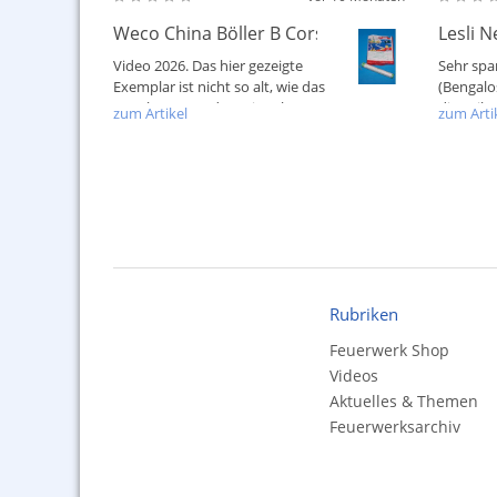
Weco China Böller B Corsair
Lesli 
Video 2026. Das hier gezeigte
Sehr spa
Exemplar ist nicht so alt, wie das
(Bengalos
Angebot. Trotzdem ein schöner...
die Teil
zum Artikel
zum Arti
auch im..
Rubriken
Feuerwerk Shop
Videos
Aktuelles & Themen
Feuerwerksarchiv