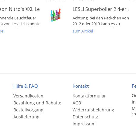
Neon Nitro's XXL Leuchtfeuer NEU
LESLI Superböller 2 4-er / S
nnende Leuchtfeuer
Achtung, bei den Päckchen von
) von Lesli. Ich kannte
2012 oder 2013 kann es zu
e nicht und habe dazu
leichtem Postencharakter
kel
zum Artikel
.
kommen. Vom...
Hilfe & FAQ
Kontakt
F
On
Versandkosten
Kontaktformular
In
Bezahlung und Rabatte
AGB
Ma
Bestellvorgang
Widerrufsbelehrung
13
Auslieferung
Datenschutz
Impressum