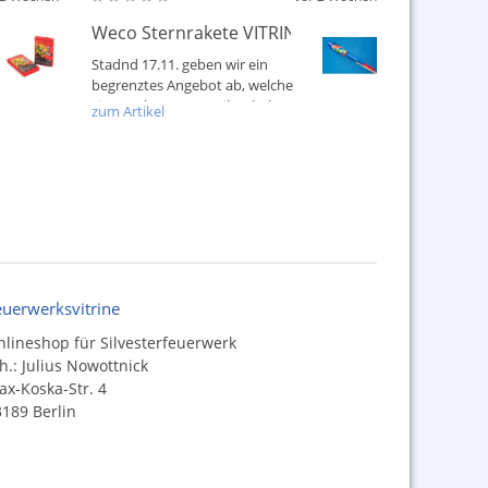
chinken 2012 / 2013
Weco Sternrakete VITRINE - LOGO Sonderangeb
Stadnd 17.11. geben wir ein
begrenztes Angebot ab, welche
einen schwarzen Treiber haben!
zum Artikel
Viel...
euerwerksvitrine
lineshop für Silvesterfeuerwerk
h.: Julius Nowottnick
x-Koska-Str. 4
189 Berlin