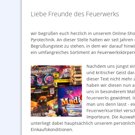
Liebe Freunde des Feuerwerks
wir begrüßen euch herzlich in unserem Online-Sh
Pyrotechnik. An dieser Stelle hatten wir seit Jahre
Begrüßungstext zu stehen, in dem wir darauf hinw
ein umfangreiches Sortiment an Feuerwerkskörper
Nachdem uns jüngst ein
und kritischer Geist da
dieser Text nicht mehr 
haben wir diesen nun an
uns in besonderem Ma
feuerwerks
gewidmet. In
man uns denn lässt - ei
Feuerwerksartikel
versc
Importeure. Die Auswah
unterliegt dabei hauptsächlich unserem persönli
Einkaufskonditionen.