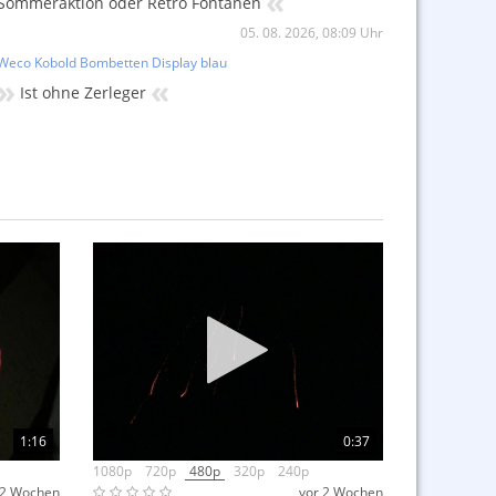
«
Sommeraktion oder Retro Fontänen
05. 08. 2026, 08:09 Uhr
Weco Kobold Bombetten Display blau
»
«
Ist ohne Zerleger
03. 08. 2026, 16:33 Uhr
Weco Kobold Bombetten Display blau
»
Die BAM-Nr. wäre interessant... Wenn es die
BAM-PI-1117 ist, wäre das die Variante mit
«
".
03. 08. 2026, 15:05 Uhr
1:16
0:37
1080p
720p
480p
320p
240p
 2 Wochen
vor 2 Wochen