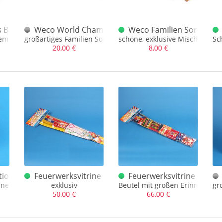
s Batterie
Weco World Champion Dt. Familiensortiment
Weco Familien Sortiment 
em wirklich besonderen Effekt
großartiges Familien Sortiment, dt. Raketen und 2 x Bees
schöne, exklusive Mischung - 
Sc
20,00 €
8,00 €
 Traumfüllung *26
ion Purple Fontain
Feuerwerksvitrine Bunter Beutel Depyfag pure
Feuerwerksvitrine Bunte
äne
exklusiv
Beutel mit großen Erinnerung
gr
50,00 €
66,00 €