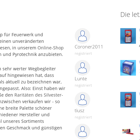
Die le
op für Feuerwerk und
n einen unveränderten
Coroner2011
iesen, in unserem
Online-Shop
registriert
n und Pyrotechnik anzubieten.
 sehr werter Wegbegleiter
rauf hingewiesen hat, dass
Lunte
als aktuell zu bezeichnen war,
registriert
gepasst. Also: Einst haben wir
ße den
Raritäten des Silvester­
zwischen verkaufen wir - so
ne breite Palette schöner
tiusz
hiedener Hersteller und
registriert
l unseres Sortiments
chen Geschmack und günstigen