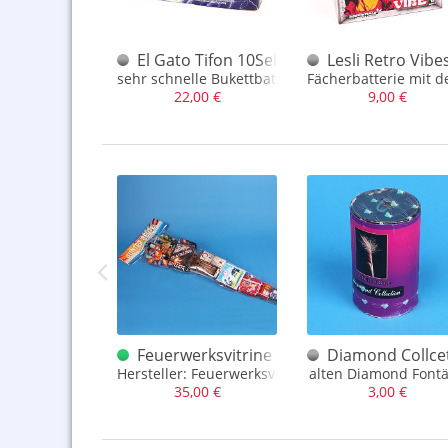
Feuerwerksvitrine BUNTE Tüte Prem. F1
El Gato Tifon 10Sekunden 1.3G
Lesli Retro Vibe
 mit tollem Inhalt, da hat man ausgesorgt
sehr schnelle Bukettbatterie - ein Geballer, 1.3G
Fächerbatterie mit d
,00 €
22,00 €
9,00 €
r D solo
Fairy China Feuertopf F.K.
Feuerwerksvitrine Bunter Beutel Depyfag
Diamond Collcet
ner China Feuertopf aus den 1960er Jahren
Hersteller: Feuerwerksvitrine
alten Diamond Font
,00 €
35,00 €
3,00 €