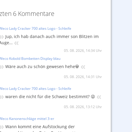
tzten 6 Kommentare
Weco Lady Cracker 700 altes Logo - Schleife
»
Jup, ich hab danach auch immer son Blitzen im
«
Auge...
05. 08. 2026, 14:34 Uhr
Weco Kobold Bombetten Display blau
»
«
Wäre auch zu schön gewesen hehe💀
05. 08. 2026, 14:31 Uhr
Weco Lady Cracker 700 altes Logo - Schleife
»
«
waren die nicht für die Schweiz bestimmt? 😜
05. 08. 2026, 13:12 Uhr
Weco Kanonenschläge mittel 3-er
»
Wann kommt eine Aufstockung der