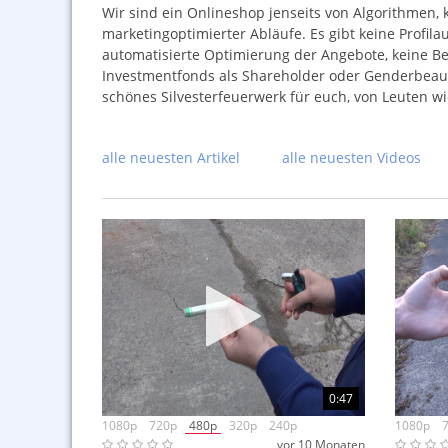
Wir sind ein Onlineshop jenseits von Algorithmen, k
marketingoptimierter Abläufe. Es gibt keine Profila
automatisierte Optimierung der Angebote, keine Bes
Investmentfonds als Shareholder oder Genderbeauf
schönes Silvesterfeuerwerk für euch, von Leuten wi
alle neuesten Artikel
alle neuesten Videos
0:47
1080p
720p
480p
320p
240p
1080p
vor 10 Monaten