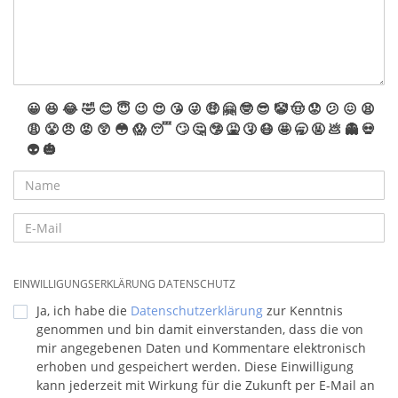
😀
😆
😂
🤣
😊
😇
😉
😍
😘
😜
🤑
🤗
🤓
😎
🤡
🤠
😟
😕
😖
😫
😩
😤
😠
😡
😲
😳
😱
😴
🙄
🤔
🤥
🤮
🤧
😷
🤩
🥱
🤬
💩
👻
💀
👽
🎃
EINWILLIGUNGSERKLÄRUNG DATENSCHUTZ
Ja, ich habe die
Datenschutzerklärung
zur Kenntnis
genommen und bin damit einverstanden, dass die von
mir angegebenen Daten und Kommentare elektronisch
erhoben und gespeichert werden. Diese Einwilligung
kann jederzeit mit Wirkung für die Zukunft per E-Mail an