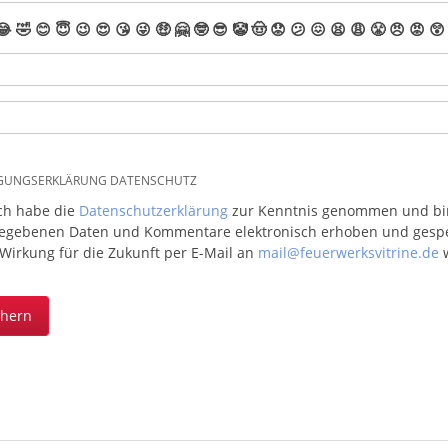
😂
🤣
😊
😇
😉
😍
😘
😜
🤑
🤗
🤓
😎
🤡
🤠
😟
😕
😖
😫
😩
😤
😠
😡
😲
IGUNGSERKLÄRUNG DATENSCHUTZ
ich habe die
Datenschutzerklärung
zur Kenntnis genommen und bin 
egebenen Daten und Kommentare elektronisch erhoben und gespeic
 Wirkung für die Zukunft per E-Mail an
mail@feuerwerksvitrine.de
w
chern