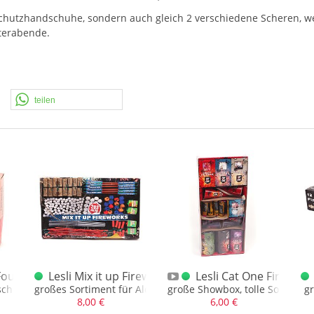
chutzhandschuhe, sondern auch gleich 2 verschiedene Scheren, w
sterabende.
teilen
Fountastic Box XL
Lesli Mix it up Fireworks Sortiment SONDERPOSTE
Lesli Cat One Firewor
schung, 12 XL Fontänen mit Max.NEM
großes Sortiment für Aldi
große Showbox, tolle Sortierun
gr
8,00 €
6,00 €