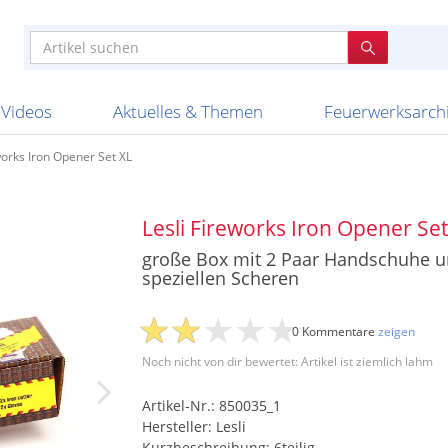
e
n anderen
e
tellen
Anzündhilfen
Bombenrohre
Ladenverkauf 2023
Auftragsbestätigung
Poster und 
Feuerwerk im
Nicht lieferb
Broekhoff
BVBA Belgien
BVD
Cafferata Vuurwe
ourismus
Feuerwerk T1
Batterien
20 Jahre Feuerwerksvitrine
Altersnachweis
Streich- und
Sammlertref
Gewerbetrei
BKV Vuurwerk
Blackboxx
Bo Peep
Bothmer Pyr
mpressionen
Schallerzeuger P1
Knallkörper
Ladenverkauf 2024
Bestellschluss
Schachteln u
Ausnahmege
Versanddien
Fireworks
Apel Feuerwerk
Argento Feuerwerk
A
t
lichkeiten
Jugendfeuerwerk
Raketen
Ladenverkauf 2025
Bestellablauf
Scherzartikel
Hochzeitsfeu
Lieferzeiten 
Adam\'s Fireworks
Alba Feuerwerk
Albert Feue
Videos
Aktuelles & Themen
Feuerwerksarch
works Iron Opener Set XL
Lesli Fireworks Iron Opener Set
große Box mit 2 Paar Handschuhe u
speziellen Scheren
0 Kommentare
zeigen
Noch nicht von dir bewertet: Artikel ist ziemlich lahm
Artikel-Nr.: 850035_1
Hersteller: Lesli
Kurzbeschreibung: 6teilig