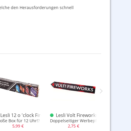
elche den Herausforderungen schnell
N F1
ks Showbox XXL Sonderposten F1
Lesli 12 o 'clock Fireworks Sortimentsbox Sonderposten F1
Lesli Volt Fireworks hochwertiger
Lesli Ca
g
oße Box für 12 Uhr!?
Doppelseitiger Werbepfeil für Feuerwerk
große Box mit
5,99 €
2,75 €
8,99