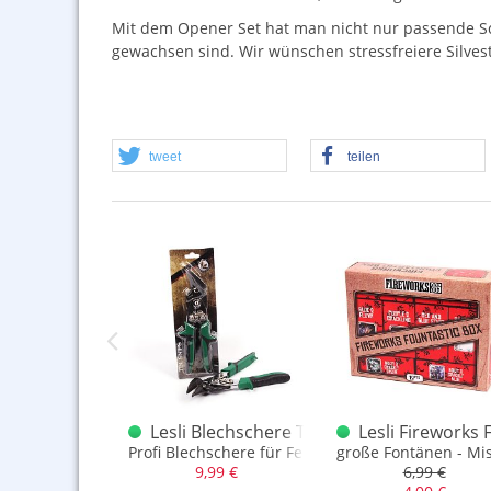
Mit dem Opener Set hat man nicht nur passende S
gewachsen sind. Wir wünschen stressfreiere Silve
tweet
teilen
F1
 20er Box Sonderposten F1
Fireworks Moon Crackers 20er Pack
Lesli Blechschere TOP Modell
Lesli Fireworks 
ign
 ist der Hit - Fireworks Serie
Profi Blechschere für Feuerwerkskäfige
große Fontänen - Mi
,90 €
9,99 €
6,99 €