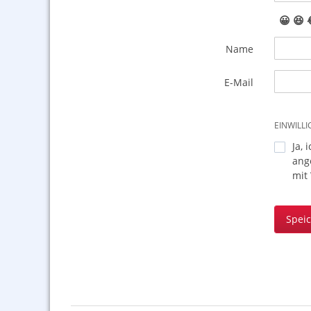
😀
😆
Name
E-Mail
EINWILL
Ja, 
ang
mit
Spei