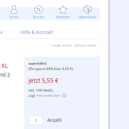
Werbung
 Jahr
are Artikel
Best of Sommeraktionen!
Widerrufsbelehrung
rk
Carl
 Bengalhölzer
fen
bende
Sommerpreise u.v.m.
AGB
otechnik
Konto
Bundle
Merkliste
Warenkorb
nd Attrappen
nehmigung
ste
Blitzschnell...
Kontaktformular
RS Pirotecnia
 und Pistolen
erwerk
& -gebiete
Über uns
werk
Alpha
iv
Hilfe & Kontakt
voriger Artikel
nächster Artikel
statt 9,99 €
 XL
(Du sparst 44% bzw. 4,44 €)
nd 2
jetzt 5,55 €
inkl. 19% MwSt.,
zzgl.
Versandkosten
Anzahl