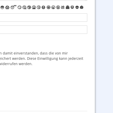
😳
😱
😴
🙄
🤔
🤥
🤮
🤧
😷
🤩
🥱
🤬
💩
👻
💀
👽
🎃
damit einverstanden, dass die von mir
hert werden. Diese Einwilligung kann jederzeit
iderrufen werden.