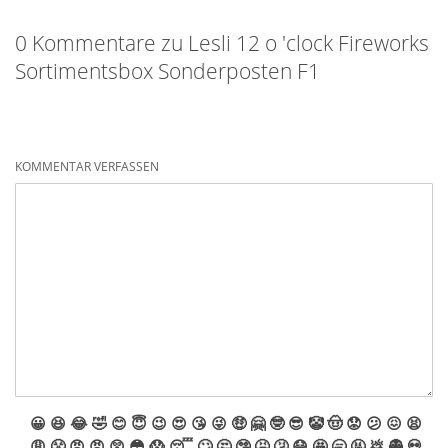
0 Kommentare zu Lesli 12 o 'clock Fireworks
Sortimentsbox Sonderposten F1
KOMMENTAR VERFASSEN
😀
😆
😂
🤣
😊
😇
😉
😍
😘
😜
🤑
🤗
🤓
😎
🤡
🤠
😟
😕
😖
😫
😩
😤
😠
😡
😲
😳
😱
😴
🙄
🤔
🤥
🤮
🤧
😷
🤩
🥱
🤬
💩
👻
💀