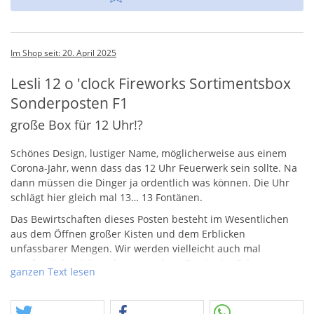
Im Shop seit: 20. April 2025
Lesli 12 o 'clock Fireworks Sortimentsbox
Sonderposten F1
große Box für 12 Uhr!?
Schönes Design, lustiger Name, möglicherweise aus einem
Corona-Jahr, wenn dass das 12 Uhr Feuerwerk sein sollte. Na
dann müssen die Dinger ja ordentlich was können. Die Uhr
schlägt hier gleich mal 13… 13 Fontänen.
Das Bewirtschaften dieses Posten besteht im Wesentlichen
aus dem Öffnen großer Kisten und dem Erblicken
unfassbarer Mengen. Wir werden vielleicht auch mal
jungfreuliche Videos davon machen. Das in der Folge
ganzen Text lesen
stattfindende Sortieren ergibt unterschiedliche Angebote! Es
kommen Sortimente und Schachteln zum Vorschein, diese
lassen sich schnell wieder herstellen, man repariert