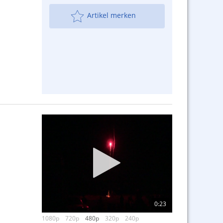
Artikel merken
0:23
1080p
720p
480p
320p
240p