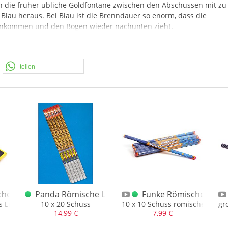
ch die früher übliche Goldfontäne zwischen den Abschüssen mit zu
 Blau heraus. Bei Blau ist die Brenndauer so enorm, dass die
 ankommen und den Bogen wieder nachunten zieht.
en zum Teil aus einer Produktvorführung, hier wurden die Artikel 
ffällig ist auch die qualitative Verpackung, schöne Schachtel mit
teilen
tel sind 5 Stück. Wir werden hier Einzelne anbieten, we die Schacht
he Lichter XXL Gelb
Panda Römische Lichter 10x20
Funke Römische Licht
blauer Stern
 Licht mit Goldfontäne und gelber Stern
10 x 20 Schuss
10 x 10 Schuss römische Lichter
gr
14,99 €
7,99 €