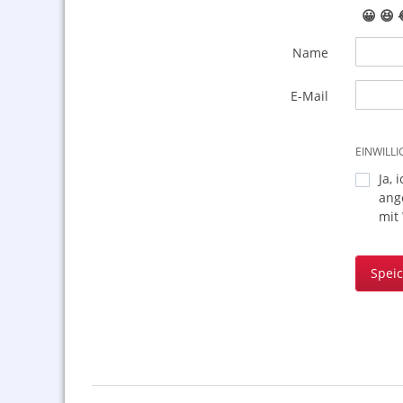
😀
😆
Name
E-Mail
EINWILL
Ja, 
ang
mit
Spei