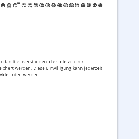
😳
😱
😴
🙄
🤔
🤥
🤮
🤧
😷
🤩
🥱
🤬
💩
👻
💀
👽
🎃
damit einverstanden, dass die von mir
hert werden. Diese Einwilligung kann jederzeit
iderrufen werden.