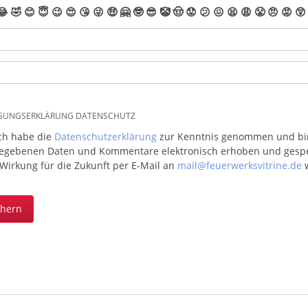
😂
🤣
😊
😇
😉
😍
😘
😜
🤑
🤗
🤓
😎
🤡
🤠
😟
😕
😖
😫
😩
😤
😠
😡
😲
IGUNGSERKLÄRUNG DATENSCHUTZ
ich habe die
Datenschutzerklärung
zur Kenntnis genommen und bin 
egebenen Daten und Kommentare elektronisch erhoben und gespeic
 Wirkung für die Zukunft per E-Mail an
mail@feuerwerksvitrine.de
w
chern