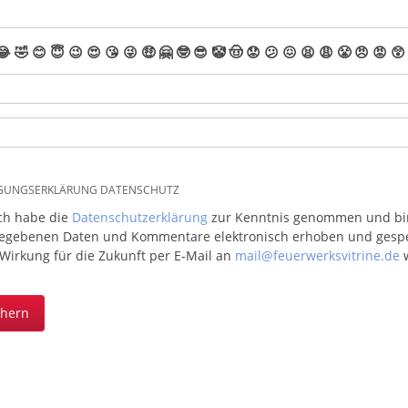
😂
🤣
😊
😇
😉
😍
😘
😜
🤑
🤗
🤓
😎
🤡
🤠
😟
😕
😖
😫
😩
😤
😠
😡
😲
IGUNGSERKLÄRUNG DATENSCHUTZ
ich habe die
Datenschutzerklärung
zur Kenntnis genommen und bin 
egebenen Daten und Kommentare elektronisch erhoben und gespeic
 Wirkung für die Zukunft per E-Mail an
mail@feuerwerksvitrine.de
w
chern