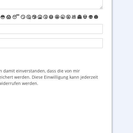
😳
😱
😴
🙄
🤔
🤥
🤮
🤧
😷
🤩
🥱
🤬
💩
👻
💀
👽
🎃
damit einverstanden, dass die von mir
hert werden. Diese Einwilligung kann jederzeit
iderrufen werden.