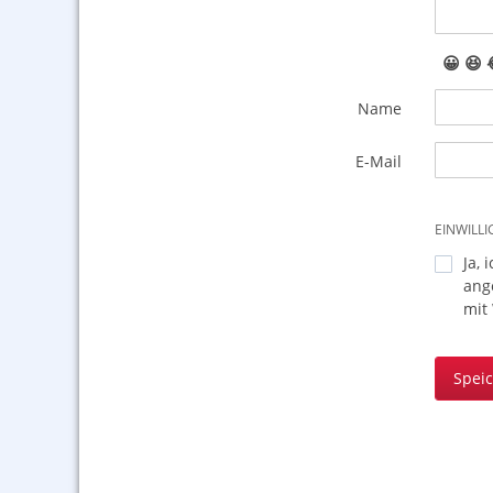
😀
😆
Name
E-Mail
EINWILL
Ja, 
ang
mit
Spei