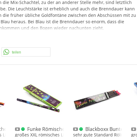
h die Mix-Schachtel, zu der an anderer Stelle mehr, sind letztlich
Farbe. Die Leuchtstärke ist erheblich und auch die Brenndauer kann
ch die früher übliche Goldfontäne zwischen den Abschüssen mit zu
 Blau heraus. Bei Blau ist die Brenndauer so enorm, dass die
 ankommen und den Bogen wieder nachunten zieht.
men zum Teil aus einer Produktvorführung, hier wurden die Artikel
ng. Auffällig ist auch die qualitative Verpackung, schöne Schachtel 
teilen
tel sind 5 Stück. Wir werden hier Einzelne anbieten, we die Schacht
he Lichter XXL Rot
Funke Römische Lichter XXL Grün
Blackboxx Bunte Römi
iolett
s Licht mit Goldfontäne und rotem Stern
großes XXL römisches Licht mit Goldschweif und Grün
sehr gute Standard Rölis mit j
gr