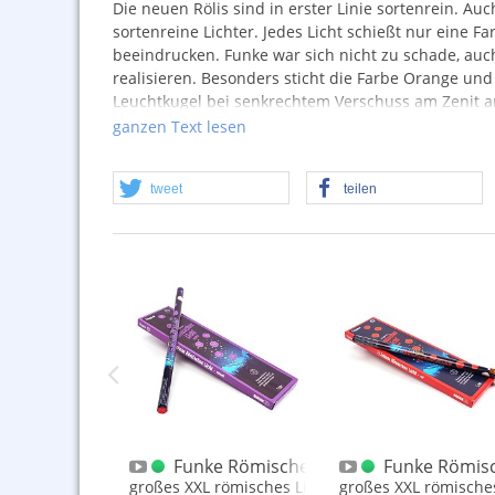
Die neuen Rölis sind in erster Linie sortenrein. Auc
sortenreine Lichter. Jedes Licht schießt nur eine 
beeindrucken. Funke war sich nicht zu schade, au
realisieren. Besonders sticht die Farbe Orange und
Leuchtkugel bei senkrechtem Verschuss am Zenit
ganzen Text lesen
Wir blicken auf die Farbe Gelb, unsere Videos stam
nicht so gut in Szene gesetzt, so unsere Einschätzu
wertigem Eindruck!
tweet
teilen
Ein römisches Licht hat 65gr.
NEM
. In einer Schach
wünscht, muss 5 bestellen.
H 2025
Römische Lichter XXL Orange
Funke Römische Lichter XXL Violett
Funke Römisc
 römisches Licht mit Goldschweif und Orange
großes XXL römisches Licht mit Goldschweif und V
großes XXL römische