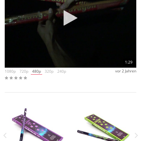
1:29
vor 2 Jahren
1080p
720p
480p
320p
240p