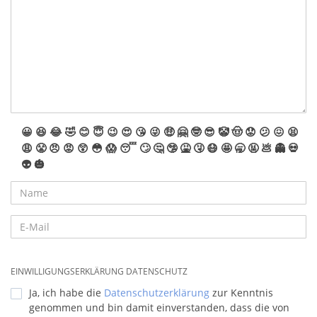
😀
😆
😂
🤣
😊
😇
😉
😍
😘
😜
🤑
🤗
🤓
😎
🤡
🤠
😟
😕
😖
😫
😩
😤
😠
😡
😲
😳
😱
😴
🙄
🤔
🤥
🤮
🤧
😷
🤩
🥱
🤬
💩
👻
💀
👽
🎃
EINWILLIGUNGSERKLÄRUNG DATENSCHUTZ
Ja, ich habe die
Datenschutzerklärung
zur Kenntnis
genommen und bin damit einverstanden, dass die von