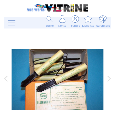
Suche
Konto
Bundle
Merkliste
Warenkorb