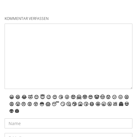
KOMMENTAR VERFASSEN
😀
😆
😂
🤣
😊
😇
😉
😍
😘
😜
🤑
🤗
🤓
😎
🤡
🤠
😟
😕
😖
😫
😩
😤
😠
😡
😲
😳
😱
😴
🙄
🤔
🤥
🤮
🤧
😷
🤩
🥱
🤬
💩
👻
💀
👽
🎃