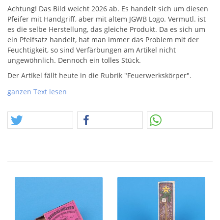
Achtung! Das Bild weicht 2026 ab. Es handelt sich um diesen
Pfeifer mit Handgriff, aber mit altem
JGWB
Logo. Vermutl. ist
es die selbe Herstellung, das gleiche Produkt. Da es sich um
ein Pfeifsatz handelt, hat man immer das Problem mit der
Feuchtigkeit, so sind Verfärbungen am Artikel nicht
ungewöhnlich. Dennoch ein tolles Stück.
Der Artikel fällt heute in die Rubrik "Feuerwerkskörper".
Alter Text.
ganzen Text lesen
Absoluter
TOP
-
ARTIKEL
!
Wunderschöner
HANDHEULER
, Handpfeifer, hergestellt von
Weco für Comet!
Das Bild spricht für sich selbst, davon kann man heute nur
noch Träumen!
Achtung, nur Wenige vorhanden!