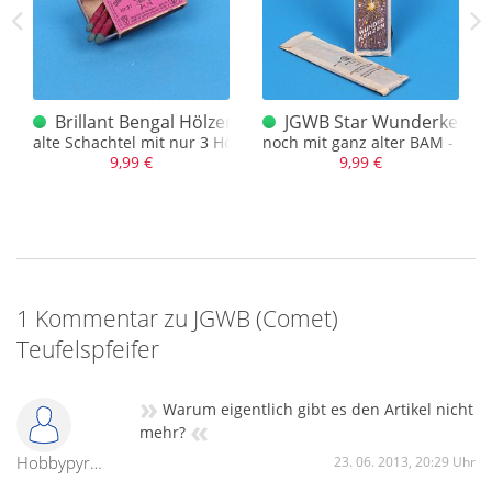
er alt
Brillant Bengal Hölzer Köpenick JGWB Logo
JGWB Star Wunderkerzen 
alte Schachtel mit nur 3 Hölzern
noch mit ganz alter BAM - Num
9,99 €
9,99 €
1 Kommentar zu JGWB (Comet)
Teufelspfeifer
»
Warum eigentlich gibt es den Artikel nicht
«
mehr?
Hobbypyrotechniker
23. 06. 2013, 20:29 Uhr