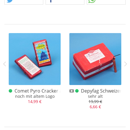
es Logo
Comet Pyro Cracker altes Logo / LKF
Depyfag Schweizer Kr
noch mit altem Logo
sehr alt
14,99 €
19,99 €
6,66 €