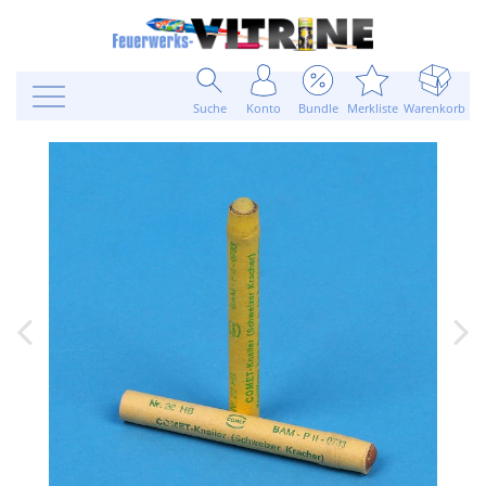
Suche
Konto
Bundle
Merkliste
Warenkorb