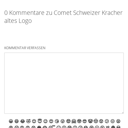
0 Kommentare zu Comet Schweizer Kracher
altes Logo
KOMMENTAR VERFASSEN
😀
😆
😂
🤣
😊
😇
😉
😍
😘
😜
🤑
🤗
🤓
😎
🤡
🤠
😟
😕
😖
😫
😩
😤
😠
😡
😲
😳
😱
😴
🙄
🤔
🤥
🤮
🤧
😷
🤩
🥱
🤬
💩
👻
💀