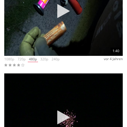
1:40
vor 4 Jahren
1080p
720p
480p
320p
240p