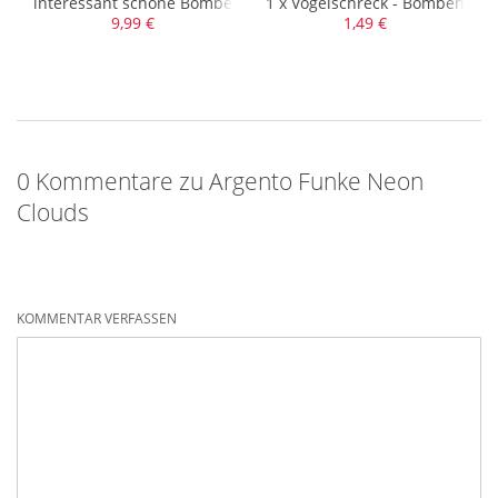
M
mit Leuchtsternen
interessant schöne Bombenrohre mit viel Effekt
1 x Vogelschreck - Bombenrohr
9,99 €
1,49 €
0 Kommentare zu Argento Funke Neon
Clouds
KOMMENTAR VERFASSEN