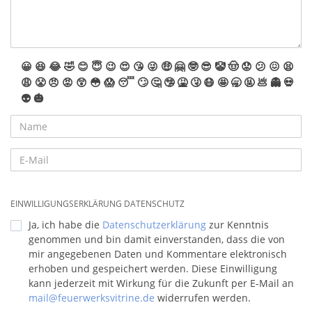
😀
😆
😂
🤣
😊
😇
😉
😍
😘
😜
🤑
🤗
🤓
😎
🤡
🤠
😟
😕
😖
😫
😩
😤
😠
😡
😲
😳
😱
😴
🙄
🤔
🤥
🤮
🤧
😷
🤩
🥱
🤬
💩
👻
💀
👽
🎃
EINWILLIGUNGSERKLÄRUNG DATENSCHUTZ
Ja, ich habe die
Datenschutzerklärung
zur Kenntnis
genommen und bin damit einverstanden, dass die von
mir angegebenen Daten und Kommentare elektronisch
erhoben und gespeichert werden. Diese Einwilligung
kann jederzeit mit Wirkung für die Zukunft per E-Mail an
mail@feuerwerksvitrine.de
widerrufen werden.