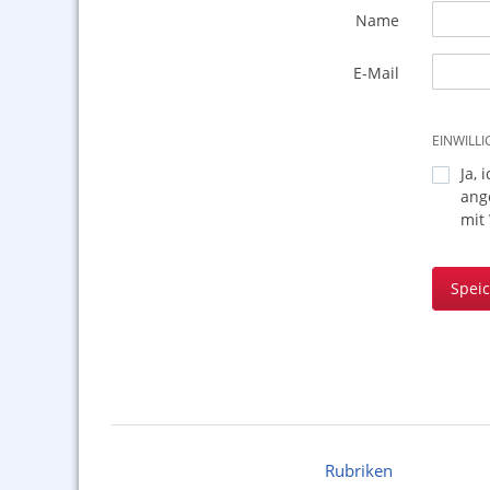
Name
E-Mail
EINWILL
Ja, 
ang
mit
Spei
Rubriken