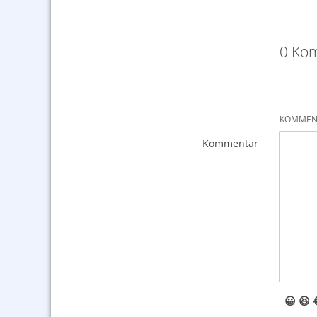
0 Ko
KOMMENT
Kommentar
😀
😆