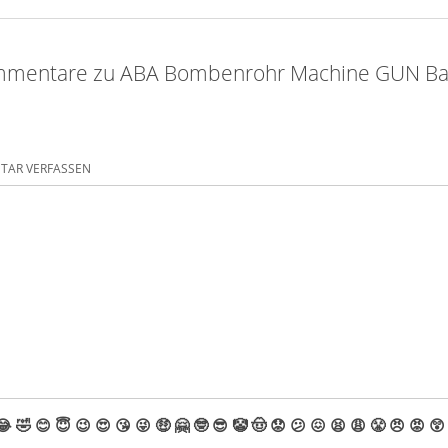
mmentare zu ABA Bombenrohr Machine GUN Ba
AR VERFASSEN
😂
🤣
😊
😇
😉
😍
😘
😜
🤑
🤗
🤓
😎
🤡
🤠
😟
😕
😖
😫
😩
😤
😠
😡
😲