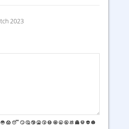
tch 2023
😳
😱
😴
🙄
🤔
🤥
🤮
🤧
😷
🤩
🥱
🤬
💩
👻
💀
👽
🎃