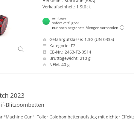
Hersteller: Startrade (ABA)
Verkaufseinheit: 1 Stück
am Lager
sofort verfügbar
nur noch begrenzte Mengen vorhanden
Gefahrgutklasse: 1.3G (UN 0335)
Kategorie: F2
CE-Nr.: 2463-F2-0514
Bruttogewicht: 210 g
NEM: 40 g
tch 2023
f-Blitzbombetten
"Machine Gun". Toller Goldbombettenaufstieg mit dichter Effekt