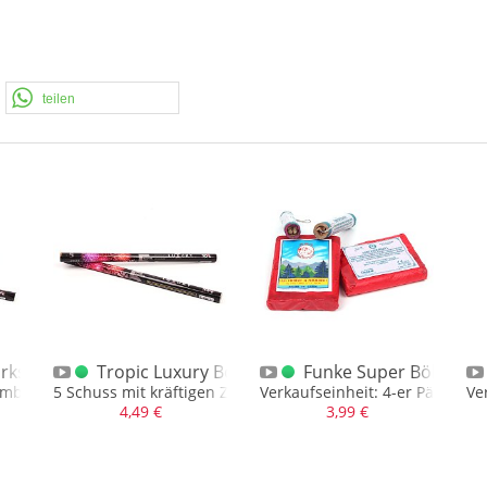
teilen
orks Exellence Bombenrohr
Tropic Luxury Bombenrohr
Funke Super Böller 1 
Bombenrohr
5 Schuss mit kräftigen Zerlegern
Verkaufseinheit: 4-er Päckchen
Ve
4,49 €
3,99 €