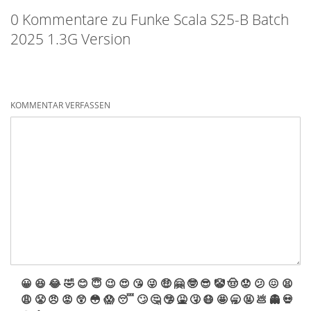
0 Kommentare zu Funke Scala S25-B Batch
2025 1.3G Version
KOMMENTAR VERFASSEN
😀
😆
😂
🤣
😊
😇
😉
😍
😘
😜
🤑
🤗
🤓
😎
🤡
🤠
😟
😕
😖
😫
😩
😤
😠
😡
😲
😳
😱
😴
🙄
🤔
🤥
🤮
🤧
😷
🤩
🥱
🤬
💩
👻
💀