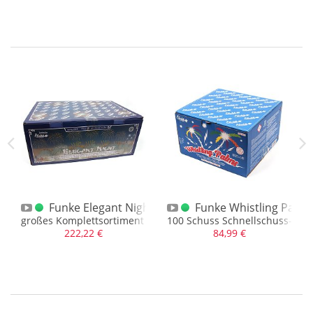
 Chrysanthemum 1.3G
Funke Elegant Night
Funke Whistling Palm
fwirbel-Aufstieg zu Buketts
großes Komplettsortiment mit 100 Schuss
100 Schuss Schnellschuss-Verb
222,22 €
84,99 €