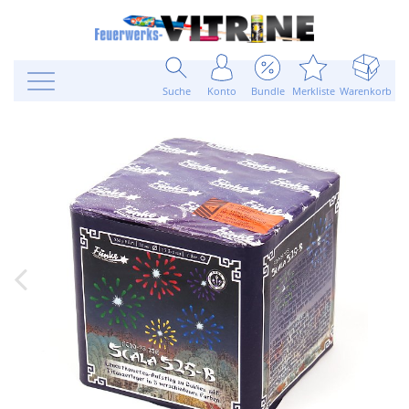
Suche
Konto
Bundle
Merkliste
Warenkorb