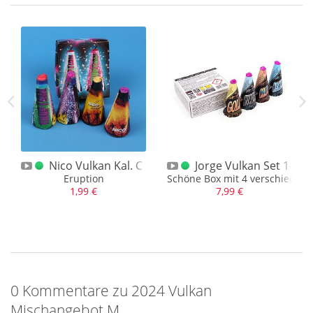
No. 10
Nico Vulkan Kal. C Eruption
Jorge Vulkan Set 1-4 B
. NEM, Silber/Blau
Eruption
Schöne Box mit 4 verschieden
1,99 €
7,99 €
0 Kommentare zu 2024 Vulkan
Mischangebot M