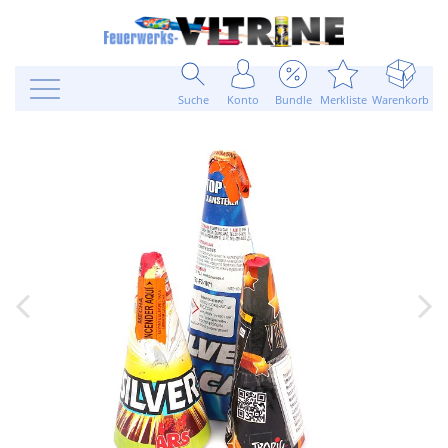
Suche
Konto
Bundle
Merkliste
Warenkorb