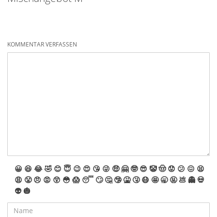
KOMMENTAR VERFASSEN
😀
😆
😂
🤣
😊
😇
😉
😍
😘
😜
🤑
🤗
🤓
😎
🤡
🤠
😟
😕
😖
😫
😩
😤
😠
😡
😲
😳
😱
😴
🙄
🤔
🤥
🤮
🤧
😷
🤩
🥱
🤬
💩
👻
💀
👽
🎃