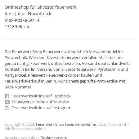
Onlineshop für Silvesterfeuerwerk
Inh.: Julius Nowottnick
Max-Koska-Str. 4
13189 Berlin
Der
Feuerwerk Shop
Feuerwerksvitrine ist ein
Versandhandel
für
Pyrotechnik
. Wer dem Silvesterfeuerwerk verfallen ist, ist bei uns
genau richtig. Feuerwerk online bestellen,
Versand deutschlandweit
,
Kontakt in Berlin. Versand von
Silvesterfeuerwerk
,
Pyrotechnik
und
Partyartikel. Preiswert
Feuerwerkskörper
kaufen und
Feuerwerksverkauf in Berlin. Nur sichere geprüfte Pyro-Artikel mit
BAM-Nummer.
Feuerwerksvitrine auf Facebook
Feuerwerksvitrine auf Youtube
Feuerwerksvitrine auf Instagram
Copyright © 2026
Feuerwerk Shop Feuerwerksvitrine
, Julius Nowottnick -
Alle Rechte vorbehalten
Ansicht umschalten:
Desktopansicht