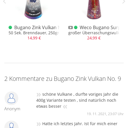
svulkan Bugano Schweiz
Bugano Zink Vulkan No. 6
Weco Bugano Surpris
 Meter hoch und ca. 50 Sek.
50 Sek. Brenndauer, 250gr. NEM
großer Überraschungsvulkan mi
14,99 €
24,99 €
2 Kommentare zu Bugano Zink Vulkan No. 9
»
schöne Vulkane , durfte voriges Jahr die
400g Variante testen , sind natürlich noch
«
etwas besser
Anonym
19. 11. 2021, 23:07 Uhr
»
Hatte ich letztes Jahr. Ist für mich einer