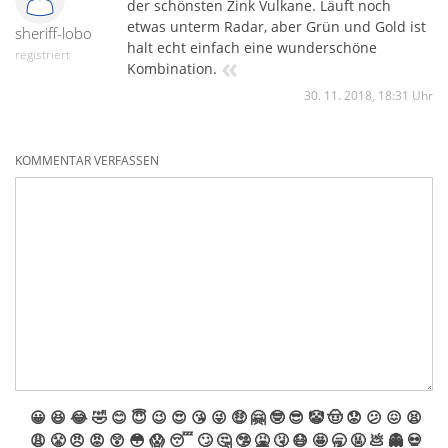
der schönsten Zink Vulkane. Läuft noch
etwas unterm Radar, aber Grün und Gold ist
sheriff-lobo
halt echt einfach eine wunderschöne
registriert
«
Kombination.
30. 11. 2018, 18:31 Uhr
KOMMENTAR VERFASSEN
😀
😆
😂
🤣
😊
😇
😉
😍
😘
😜
🤑
🤗
🤓
😎
🤡
🤠
😟
😕
😖
😫
😩
😤
😠
😡
😲
😳
😱
😴
🙄
🤔
🤥
🤮
🤧
😷
🤩
🥱
🤬
💩
👻
💀