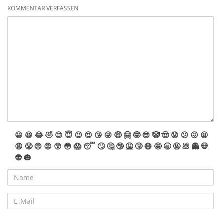
KOMMENTAR VERFASSEN
😀
😆
😂
🤣
😊
😇
😉
😍
😘
😜
🤑
🤗
🤓
😎
🤡
🤠
😟
😕
😖
😫
😩
😤
😠
😡
😲
😳
😱
😴
🙄
🤔
🤥
🤮
🤧
😷
🤩
🥱
🤬
💩
👻
💀
👽
🎃