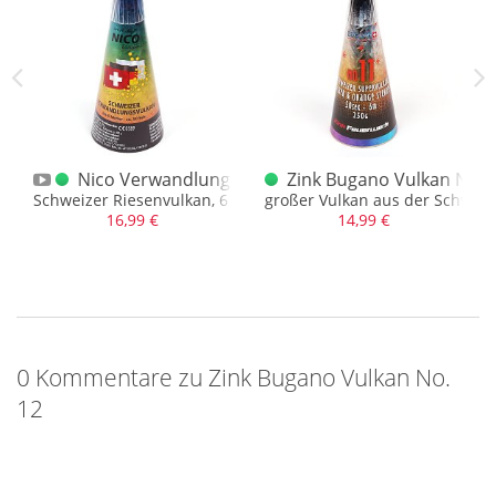
No. 10
Nico Verwandlungsvulkan Bugano Schweiz
Zink Bugano Vulkan No. 
. NEM, Silber/Blau
Schweizer Riesenvulkan, 6 Meter hoch und ca. 50 Sek.
großer Vulkan aus der Schweiz
16,99 €
14,99 €
0 Kommentare zu Zink Bugano Vulkan No.
12