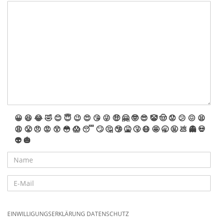
😀
😆
😂
🤣
😊
😇
😉
😍
😘
😜
🤑
🤗
🤓
😎
🤡
🤠
😟
😕
😖
😫
😩
😤
😠
😡
😲
😳
😱
😴
🙄
🤔
🤥
🤮
🤧
😷
🤩
🥱
🤬
💩
👻
💀
👽
🎃
EINWILLIGUNGSERKLÄRUNG DATENSCHUTZ