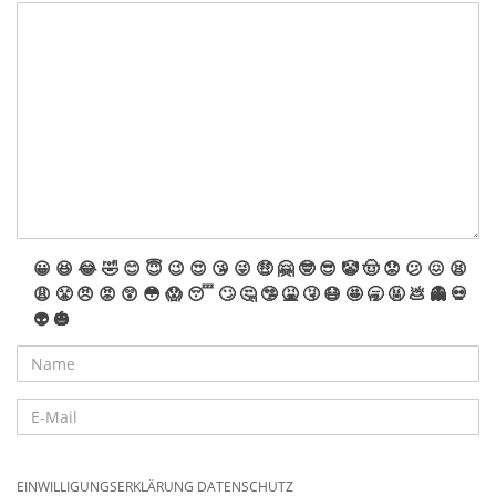
mehr oder weniger zum Erfolg. Wir kämmen alles nochmal
durch, schauen was geht… und hoffen bis zuletzt auf einen
Segen von Artikeln. Nun also nochmal 2 Wochen – wir
wünschen viel Spaß!
😀
😆
😂
🤣
😊
😇
😉
😍
😘
😜
🤑
🤗
🤓
😎
🤡
🤠
😟
😕
😖
😫
😩
😤
😠
😡
😲
😳
😱
😴
🙄
🤔
🤥
🤮
🤧
😷
🤩
🥱
🤬
💩
👻
💀
👽
🎃
EINWILLIGUNGSERKLÄRUNG DATENSCHUTZ